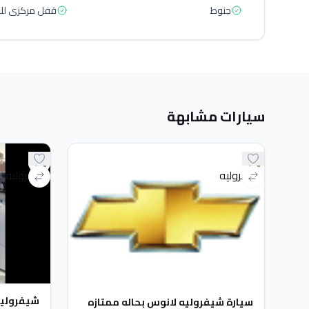
جنوط
قفل مركزى للا
سيارات مشابهة
شيفروليه ل
سيارة شيفروليه لانوس بحاله ممتازه