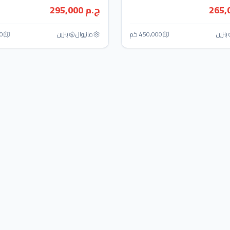
ج.م 295,000
بنزين
450,000 كم
مانيوال
بنزين
00