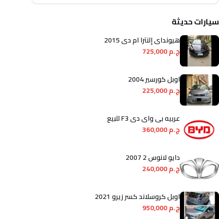
سيارات حديثة
هيونداي إلنترا ام دى 2015
ج.م 725,000
اوبل كورسير 2004
ج.م 225,000
عربيه بى واى دى F3 للبيع
ج.م 360,000
دايو لانوس 2 2007
ج.م 240,000
اوبل كروسلاند كسر زيرو 2021
ج.م 950,000