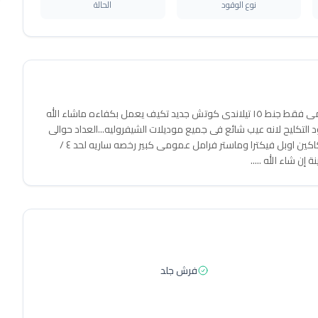
نوع الوقود
الحالة
شيفروليه لانوس مو ٢٠١١ للبيع فابريكه بالكامل متغير اكصدام امامى فقط جنط ١٥ تيلاندى كوتش جديد تكيف يعمل بكفاءه ماشاء الله
تكليح لانه عيب شائع فى جميع موديلات الشيفروليه...العداد حوالى
٢١٧الف كم.... سيستم الفرامل بالكامل امامى وخلفى متعدل سكاكين اوبل فيكترا وماستر فرامل عمومى كبير رخصه ساريه لحد ٤ /
فرش جلد