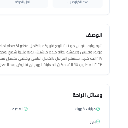
عدد الكيلومترات
ناقل الحركة
الوصف
موتور وفتيس وعفشه بحاله جيده مرشتش بويه عليها شمع لوجود ال
٢٠٢٣ المطلوب ٩٥ الف مكان المعاينة الهرم اى تفاوض بعد المعاينة إن شاء الله .....
وسائل الراحة
مرايات كهرباء
المكيف
باور