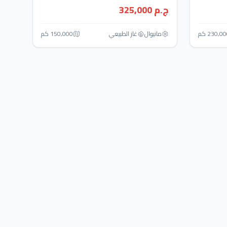
ج.م 325,000
230,0 كم
مانيوال
غاز الطبيعي
150,000 كم