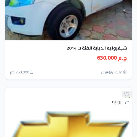
شيفروليه الدبابة الفئة ت 2014
ج.م 630,000
مانيوال
بنزين
250,000 كم