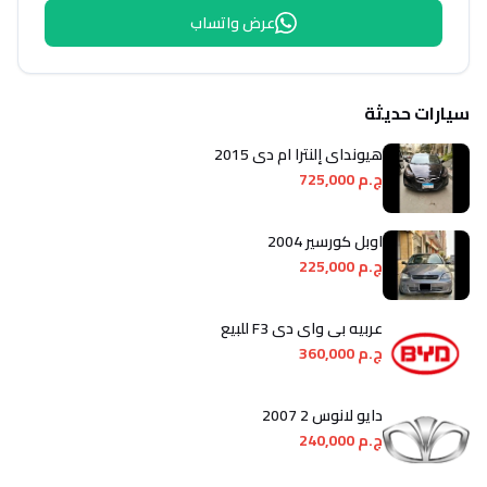
عرض واتساب
سيارات حديثة
هيونداي إلنترا ام دى 2015
ج.م 725,000
اوبل كورسير 2004
ج.م 225,000
عربيه بى واى دى F3 للبيع
ج.م 360,000
دايو لانوس 2 2007
ج.م 240,000