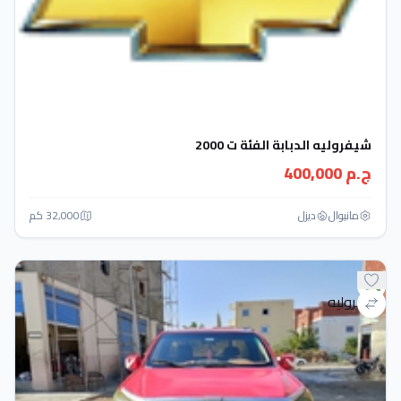
شيفروليه الدبابة الفئة ت 2000
ج.م 400,000
مانيوال
ديزل
32,000 كم