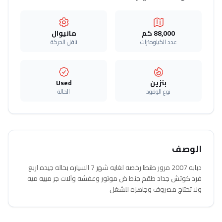
88,000 كم
مانيوال
عدد الكيلومترات
ناقل الحركة
بنزين
Used
نوع الوقود
الحالة
الوصف
دبابه 2007 مرور طنطا رخصه لغايه شهر 7 السياره بحاله جيده اربع
فرد كوتش جداد طقم جنط ض موتور وعفشه وآلات جر مييه ميه
ولا تحتاج مصروف وجاهزه للشغل