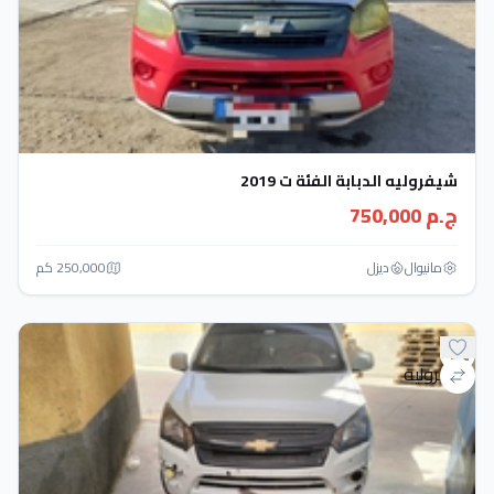
شيفروليه الدبابة الفئة ت 2019
ج.م 750,000
مانيوال
ديزل
250,000 كم