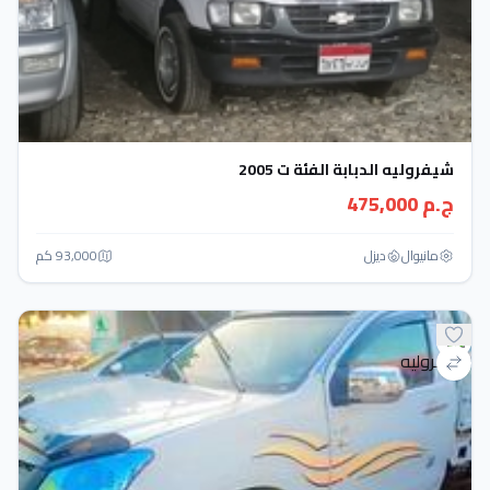
شيفروليه الدبابة الفئة ت 2005
ج.م 475,000
مانيوال
ديزل
93,000 كم