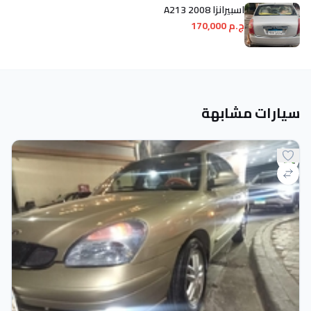
اسبيرانزا A213 2008
ج.م 170,000
سيارات مشابهة