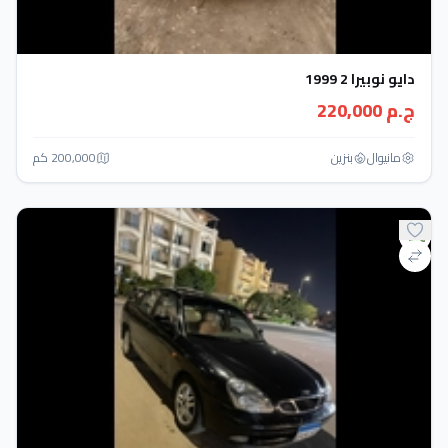
دايو نوبيرا 2 1999
ج.م 220,000
مانيوال
بنزين
200,000 كم