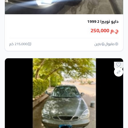
دايو نوبيرا 2 1999
ج.م 250,000
مانيوال
بنزين
215,000 كم