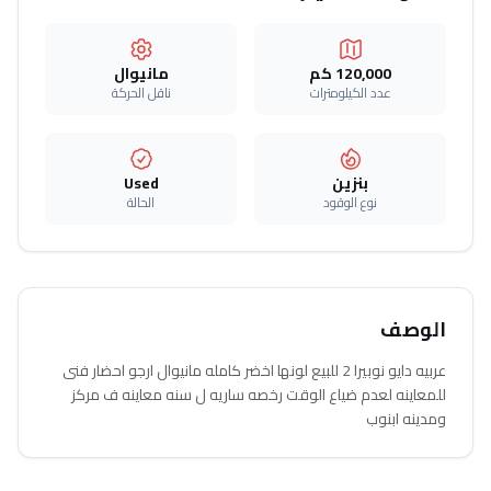
120,000 كم
مانيوال
عدد الكيلومترات
ناقل الحركة
بنزين
Used
نوع الوقود
الحالة
الوصف
عربيه دايو نوبيرا 2 للبيع لونها اخضر كامله مانيوال ارجو احضار فنى
للمعاينه لعدم ضياع الوقت رخصه ساريه ل سنه معاينه ف مركز
ومدينه ابنوب