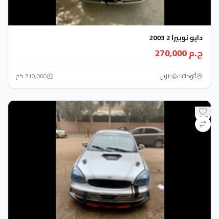
دايو نوبيرا 2 2003
ج.م 270,000
أتوماتيك‎
بنزين
210,000 كم