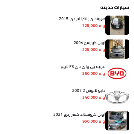
سيارات حديثة
هيونداي إلنترا ام دى 2015
ج.م 725,000
اوبل كورسير 2004
ج.م 225,000
عربيه بى واى دى F3 للبيع
ج.م 360,000
دايو لانوس 2 2007
ج.م 240,000
اوبل كروسلاند كسر زيرو 2021
ج.م 950,000