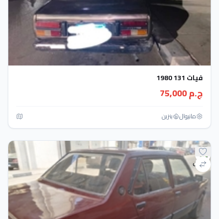
فيات 131 1980
ج.م 75,000
مانيوال
بنزين