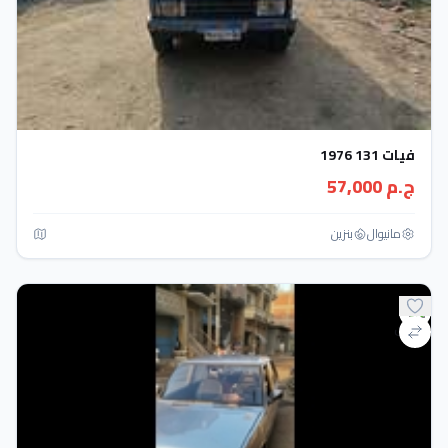
فيات 131 1976
ج.م 57,000
مانيوال
بنزين