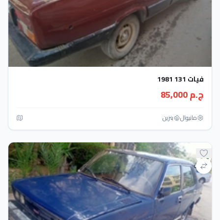
فيات 131 1981
ج.م 85,000
مانيوال
بنزين