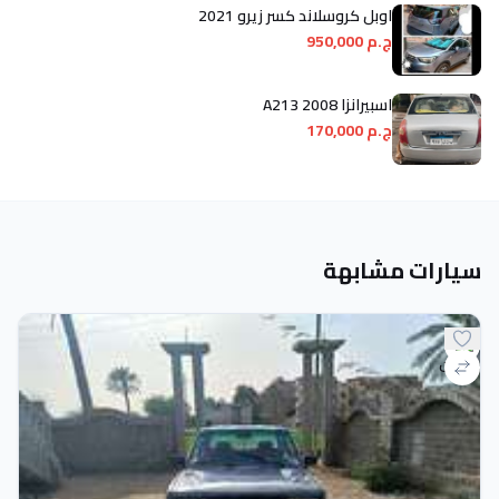
اوبل كروسلاند كسر زيرو 2021
ج.م 950,000
اسبيرانزا A213 2008
ج.م 170,000
سيارات مشابهة