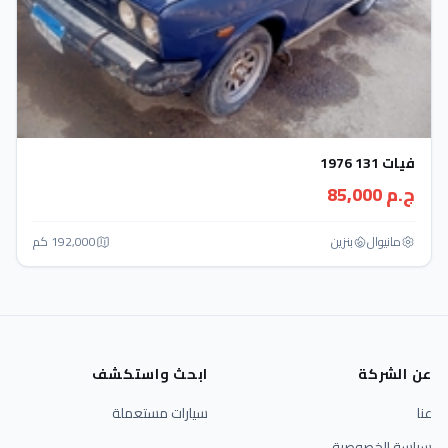
فيات 131 1976
ج.م 85,000
مانيوال
بنزين
192,000 كم
عن الشركة
ابحث واستكشف
عنا
سيارات مستعملة
سياسة الخصوصية