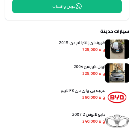
عرض واتساب
سيارات حديثة
هيونداي إلنترا ام دى 2015
ج.م 725,000
اوبل كورسير 2004
ج.م 225,000
عربيه بى واى دى F3 للبيع
ج.م 360,000
دايو لانوس 2 2007
ج.م 240,000