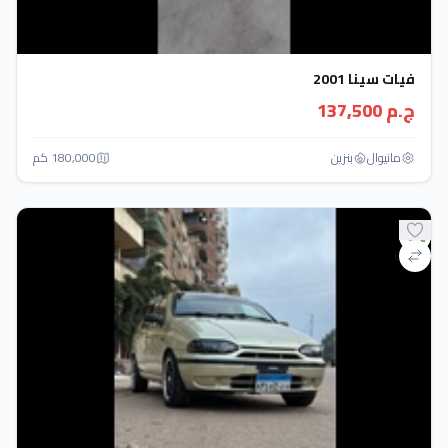
فيات سينا 2001
ج.م 137,500
مانيوال
بنزين
180,000 كم