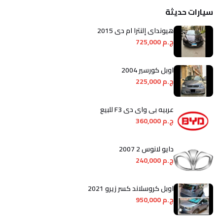
سيارات حديثة
هيونداي إلنترا ام دى 2015
ج.م 725,000
اوبل كورسير 2004
ج.م 225,000
عربيه بى واى دى F3 للبيع
ج.م 360,000
دايو لانوس 2 2007
ج.م 240,000
اوبل كروسلاند كسر زيرو 2021
ج.م 950,000