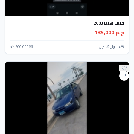
فيات سينا 2003
ج.م 135,000
مانيوال
بنزين
200,000 كم