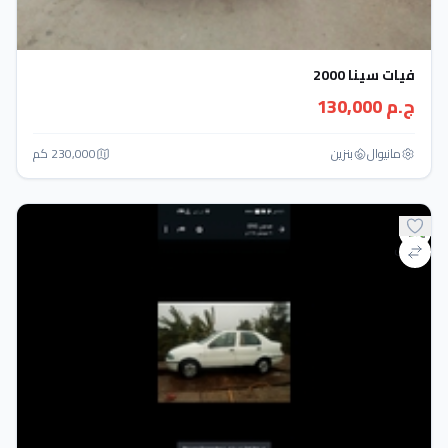
فيات سينا 2000
ج.م 130,000
مانيوال
بنزين
230,000 كم