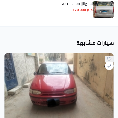
اسبيرانزا A213 2008
ج.م 170,000
سيارات مشابهة