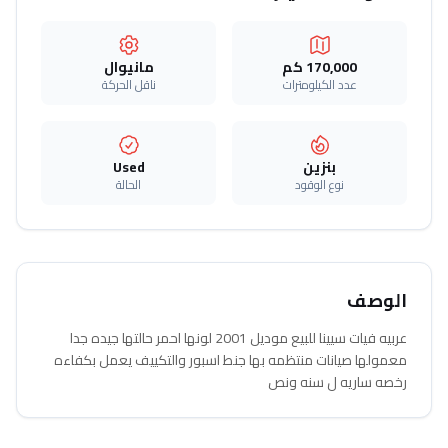
170,000 كم
مانيوال
عدد الكيلومترات
ناقل الحركة
بنزين
Used
نوع الوقود
الحالة
الوصف
عربيه فيات سيينا للبيع موديل 2001 لونها احمر حالتها جيده جدا
معمولها صيانات منتظمه بها جنط اسبور والتكييف يعمل بكفاءه
رخصه ساريه ل سنه ونص