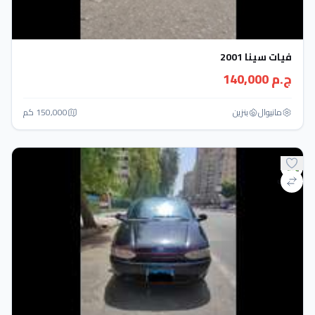
فيات سينا 2001
ج.م 140,000
مانيوال
بنزين
150,000 كم