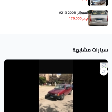
اسبيرانزا A213 2008
ج.م 170,000
سيارات مشابهة