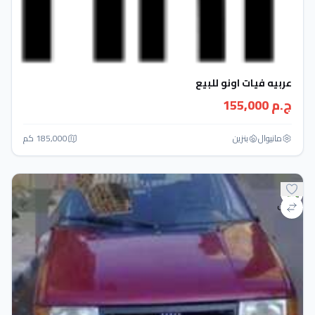
عربيه فيات اونو للبيع
ج.م 155,000
مانيوال
بنزين
185,000 كم