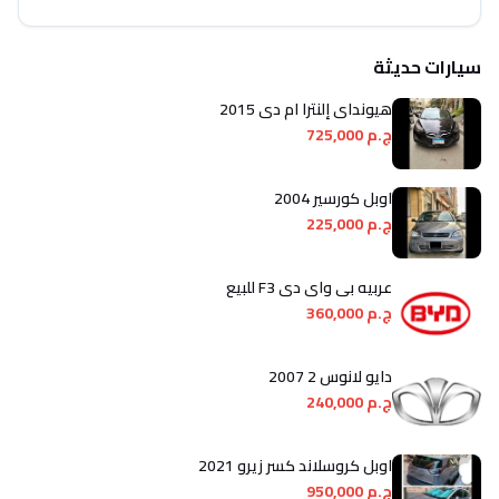
سيارات حديثة
هيونداي إلنترا ام دى 2015
ج.م 725,000
اوبل كورسير 2004
ج.م 225,000
عربيه بى واى دى F3 للبيع
ج.م 360,000
دايو لانوس 2 2007
ج.م 240,000
اوبل كروسلاند كسر زيرو 2021
ج.م 950,000