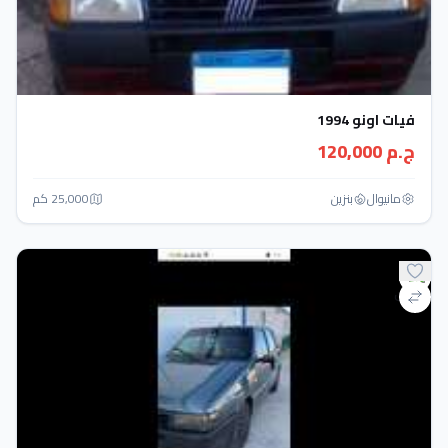
فيات اونو 1994
ج.م 120,000
مانيوال
بنزين
25,000 كم