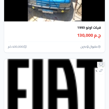
فيات اونو 1993
ج.م 130,000
مانيوال
بنزين
400,000 كم