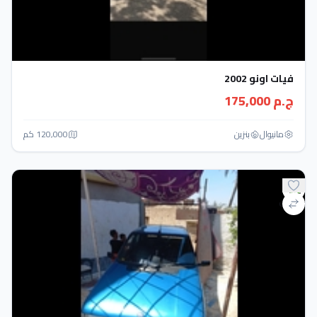
فيات اونو 2002
ج.م 175,000
مانيوال
بنزين
120,000 كم