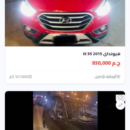
هيونداي IX 35 2015
ج.م 930,000
أتوماتيك‎
بنزين
147,000 كم