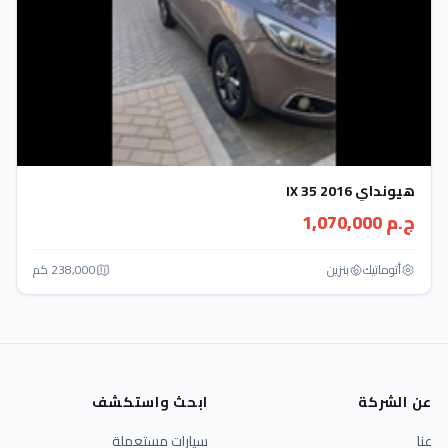
هيونداي IX 35 2016
ج.م 1,070,000
أتوماتيك‎
بنزين
238,000 كم
عن الشركة
ابحث واستكشف
عنا
سيارات مستعملة