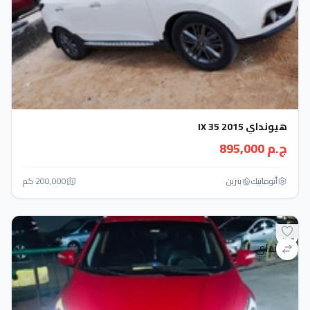
هيونداي IX 35 2015
ج.م 895,000
أتوماتيك‎
بنزين
200,000 كم