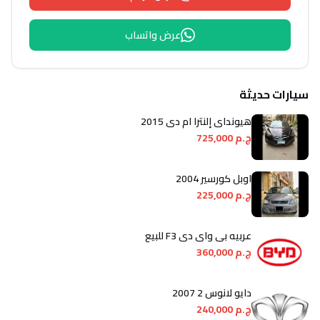
عرض واتساب
سيارات حديثة
هيونداي إلنترا ام دى 2015
ج.م 725,000
اوبل كورسير 2004
ج.م 225,000
عربيه بى واى دى F3 للبيع
ج.م 360,000
دايو لانوس 2 2007
ج.م 240,000