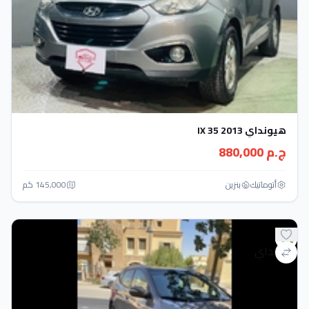
هيونداي IX 35 2013
ج.م 880,000
أتوماتيك‎
بنزين
145,000 كم