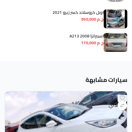
اوبل كروسلاند كسر زيرو 2021
ج.م 950,000
اسبيرانزا A213 2008
ج.م 170,000
سيارات مشابهة