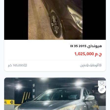
هيونداي IX 35 2015
ج.م 1,025,000
أتوماتيك‎
بنزين
165,000 كم