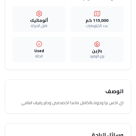
115,000 كم
أتوماتيك‎
عدد الكيلومترات
ناقل الحركة
بنزين
Used
نوع الوقود
الحالة
الوصف
اي اكس برا وجوه بالكامل ماعدا اكصدمين وداير رفرف امامي
وسائل الراحة