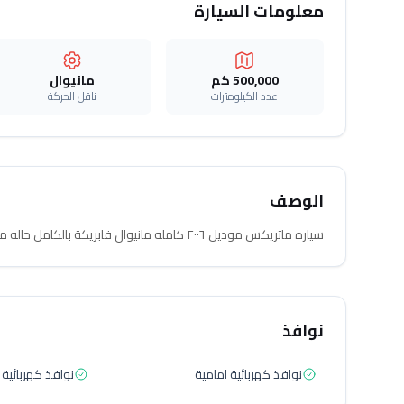
معلومات السيارة
500,000 كم
مانيوال
عدد الكيلومترات
ناقل الحركة
الوصف
سياره ماتريكس موديل ٢٠٠٦ كامله مانيوال فابريكة بالكامل حاله ممتازه رخصه باسمي لونها أزرق ماتور وعفشه وصالون حاله ممتاز
نوافذ
نوافذ كهربائية امامية
نوافذ كهربائية 