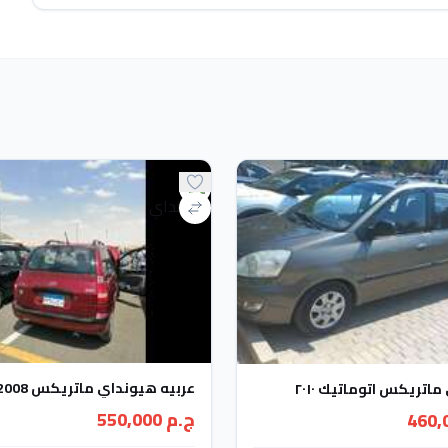
عربيه هيونداي ماتريكس 2008 للبيع
كس اتوماتيك ٢٠١٠
ج.م 550,000