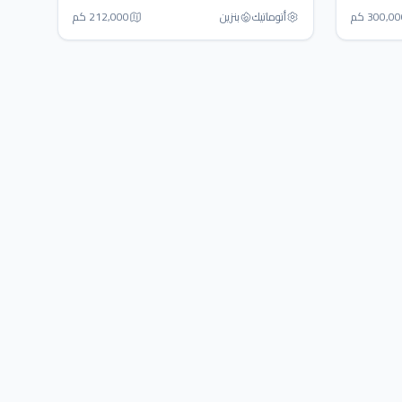
300,0 كم
أتوماتيك‎
بنزين
212,000 كم