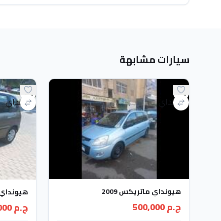
سيارات مشابهة
هيونداي ماتريكس 2009
هيونداي ماتري
ج.م 500,000
ج.م 460,000