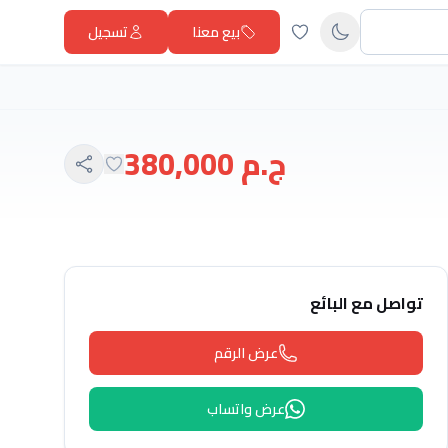
بيع معنا
تسجيل
ج.م 380,000
تواصل مع البائع
عرض الرقم
عرض واتساب