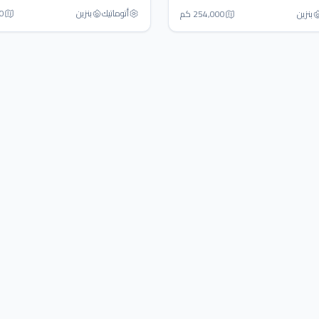
أتوماتيك‎
بنزين
00
بنزين
254,000 كم