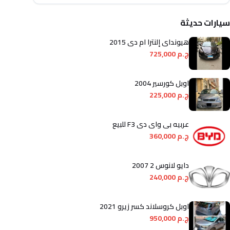
سيارات حديثة
هيونداي إلنترا ام دى 2015
ج.م 725,000
اوبل كورسير 2004
ج.م 225,000
عربيه بى واى دى F3 للبيع
ج.م 360,000
دايو لانوس 2 2007
ج.م 240,000
اوبل كروسلاند كسر زيرو 2021
ج.م 950,000