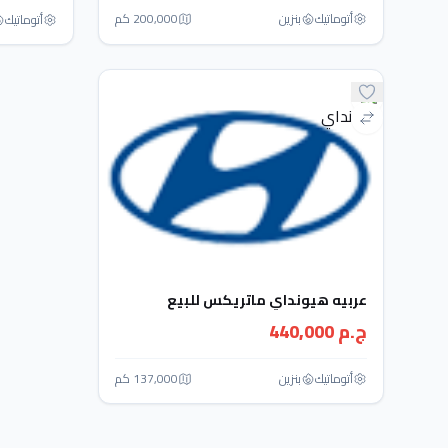
أتوماتيك‎
بنزين
200,000 كم
أتوماتيك‎
عربيه هيونداي ماتريكس للبيع
ج.م 440,000
أتوماتيك‎
بنزين
137,000 كم