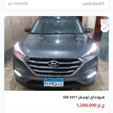
أتوماتيك‎
بنزين
130,000 كم
هيونداي توسان GDI 2017
ج.م 1,260,000