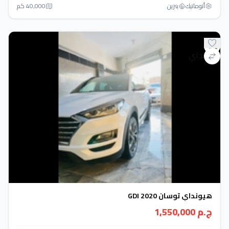
أتوماتيك‎
بنزين
40,000 كم
هيونداي توسان GDI 2020
ج.م 1,550,000