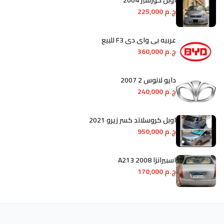
اوبل كورسير 2004
ج.م 225,000
عربيه بى واى دى F3 للبيع
ج.م 360,000
دايو لانوس 2 2007
ج.م 240,000
اوبل كروسلاند كسر زيرو 2021
ج.م 950,000
اسبيرانزا A213 2008
ج.م 170,000