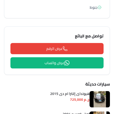
جنوط
تواصل مع البائع
عرض الرقم
عرض واتساب
سيارات حديثة
هيونداي إلنترا ام دى 2015
ج.م 725,000