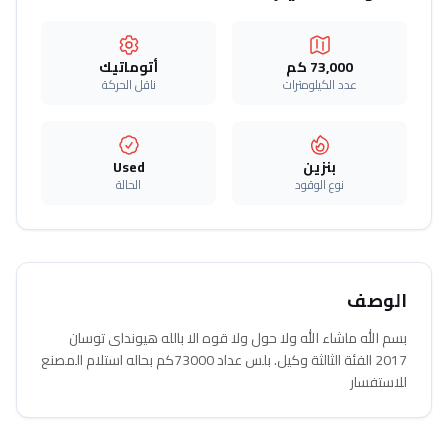
73,000 كم
أتوماتيك‎
عدد الكيلومترات
ناقل الحركة
بنزين
Used
نوع الوقود
الحالة
الوصف
بسم الله ماشاء الله ولا حول ولا قوه الا بالله هيونداى توسان
2017 الفئة الثالثة وكيل. بلس عداد 73000كم بحاله استلام المصنع
للاستفسار