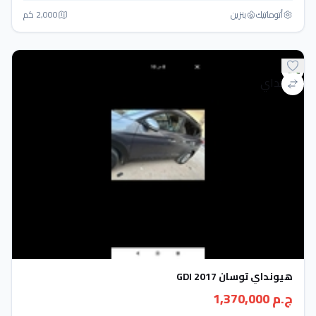
أتوماتيك‎
بنزين
2,000 كم
هيونداي توسان GDI 2017
ج.م 1,370,000