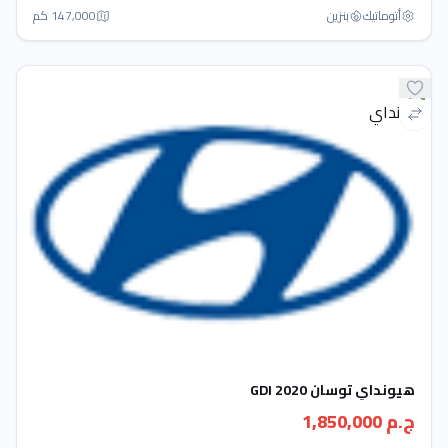
أتوماتيك‎
بنزين
147,000 كم
هيونداي توسان GDI 2020
ج.م 1,850,000