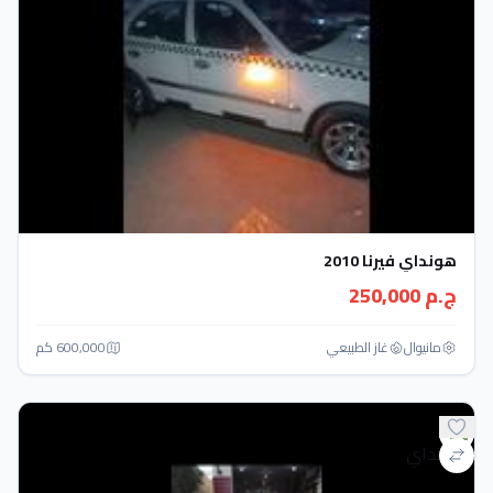
هونداي فيرنا 2010
ج.م 250,000
مانيوال
غاز الطبيعي
600,000 كم