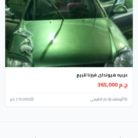
عربيه هيونداى فيرنا للبيع
ج.م 365,000
أتوماتيك‎
غاز الطبيعي
210,000 كم