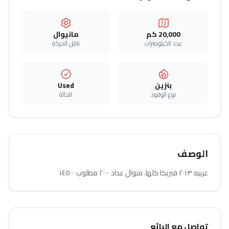
20,000 كم
مانيوال
عدد الكيلومترات
ناقل الحركة
بنزين
Used
نوع الوقود
الحالة
الوصف
عربيه ٢٠١٣ فبريكا كلها. منوال عداد ٢٠٠٠٠ مطلوب ١٤٥٠٠٠
تواصل مع البائع