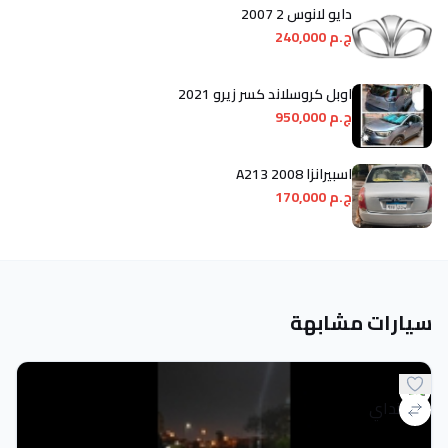
دايو لانوس 2 2007
ج.م 240,000
اوبل كروسلاند كسر زيرو 2021
ج.م 950,000
اسبيرانزا A213 2008
ج.م 170,000
سيارات مشابهة