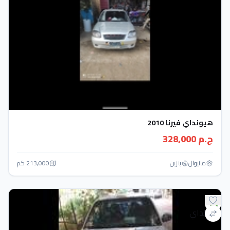
هيونداي فيرنا 2010
ج.م 328,000
مانيوال
بنزين
213,000 كم