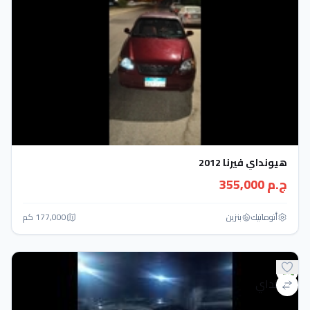
هيونداي فيرنا 2012
ج.م 355,000
أتوماتيك‎
بنزين
177,000 كم