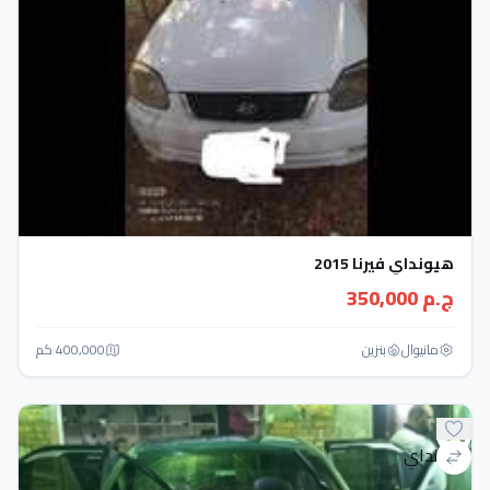
هيونداي فيرنا 2015
ج.م 350,000
مانيوال
بنزين
400,000 كم