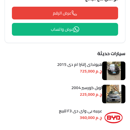
عرض الرقم
عرض واتساب
سيارات حديثة
هيونداي إلنترا ام دى 2015
ج.م 725,000
اوبل كورسير 2004
ج.م 225,000
عربيه بى واى دى F3 للبيع
ج.م 360,000