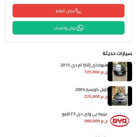
عرض الرقم
عرض واتساب
سيارات حديثة
هيونداي إلنترا ام دى 2015
ج.م 725,000
اوبل كورسير 2004
ج.م 225,000
عربيه بى واى دى F3 للبيع
ج.م 360,000