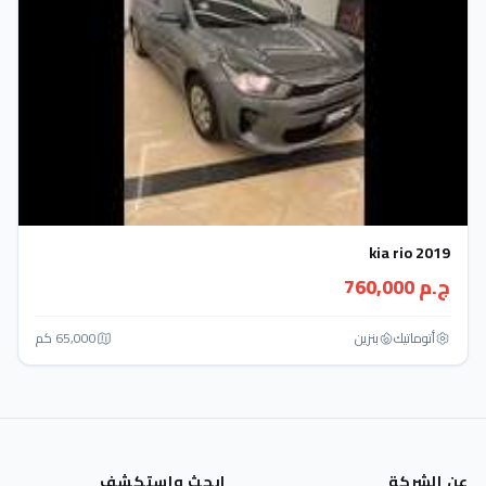
kia rio 2019
ج.م 760,000
أتوماتيك‎
بنزين
65,000 كم
عن الشركة
ابحث واستكشف