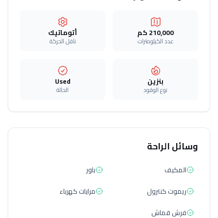
210,000 كم
أتوماتيك‎
عدد الكيلومترات
ناقل الحركة
بنزين
Used
نوع الوقود
الحالة
وسائل الراحة
المكيف
باور
ريموت كنترول
مرايات كهرباء
فرش قماش