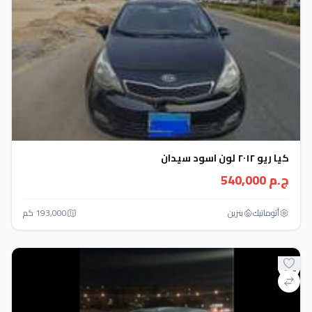
كيا ريو ٢٠١٢ لون اسود سيدان
ج.م 540,000
أتوماتيك‎
بنزين
193,000 كم