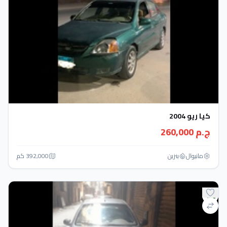
كيا ريو 2004
ج.م 260,000
مانيوال
بنزين
392,000 كم