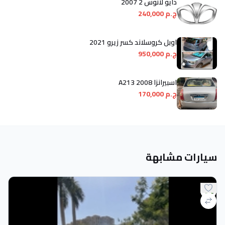
دايو لانوس 2 2007
ج.م 240,000
اوبل كروسلاند كسر زيرو 2021
ج.م 950,000
اسبيرانزا A213 2008
ج.م 170,000
سيارات مشابهة