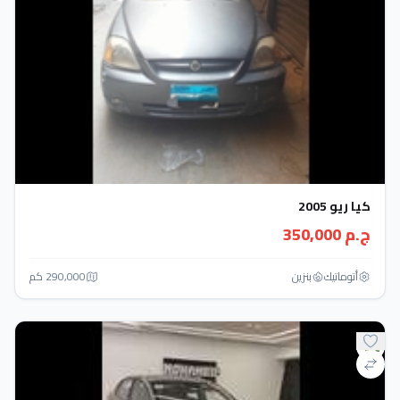
كيا ريو 2005
ج.م 350,000
أتوماتيك‎
بنزين
290,000 كم