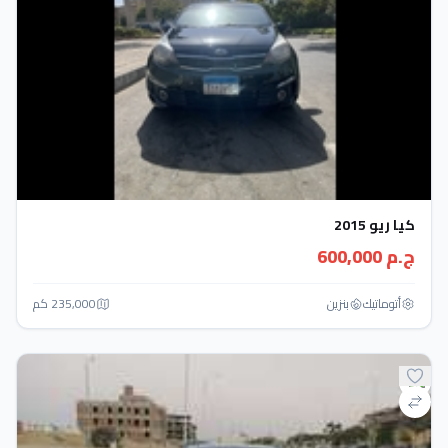
كيا ريو 2015
ج.م 600,000
أتوماتيك‎
بنزين
235,000 كم