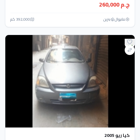
ج.م 260,000
مانيوال
بنزين
392,000 كم
كيا ريو 2005