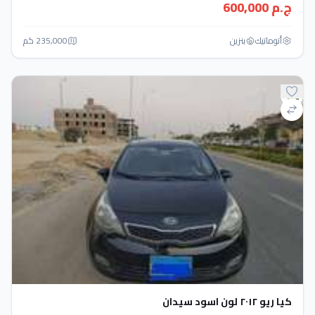
ج.م 600,000
أتوماتيك‎
بنزين
235,000 كم
كيا ريو ٢٠١٢ لون اسود سيدان