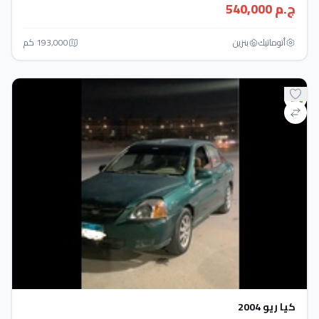
ج.م 540,000
أتوماتيك‎
بنزين
193,000 كم
كيا ريو 2004