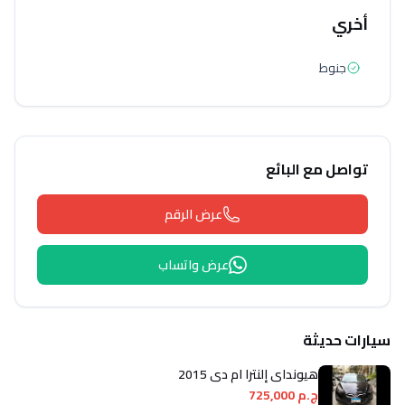
أخري
جنوط
تواصل مع البائع
عرض الرقم
عرض واتساب
سيارات حديثة
هيونداي إلنترا ام دى 2015
ج.م 725,000