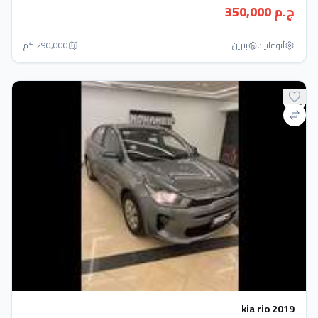
ج.م 350,000
أتوماتيك‎
بنزين
290,000 كم
kia rio 2019