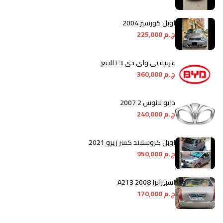
اوبل كورسير 2004
ج.م 225,000
عربيه بى واى دى F3 للبيع
ج.م 360,000
دايو لانوس 2 2007
ج.م 240,000
اوبل كروسلاند كسر زيرو 2021
ج.م 950,000
اسبيرانزا A213 2008
ج.م 170,000