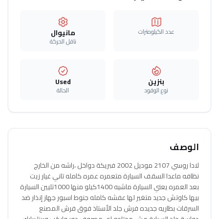
عدد الكيلومترات
مانيوال
ناقل الحركة
بنزين
Used
نوع الوقود
الحالة
الوصف
لادا روسي 2107 موديل 2002 فبريكة دواخل ،راشه من الخارج
نظافه ماعدا السقف السيارة متعمره عمره كامله تاني غيار زيت
بعد العمره يعني السيارة ماشيه 1400كيلو منها 1000تليين السيارة
بيها كاوتش جديد متغير لها عفشه كامله جنوط اسبور جهاز إنذار ضد
السرقات بطاريه جديده فرش جلد الأستاذ فوق فرش المصنع