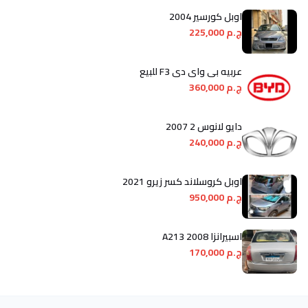
اوبل كورسير 2004
ج.م 225,000
عربيه بى واى دى F3 للبيع
ج.م 360,000
دايو لانوس 2 2007
ج.م 240,000
اوبل كروسلاند كسر زيرو 2021
ج.م 950,000
اسبيرانزا A213 2008
ج.م 170,000