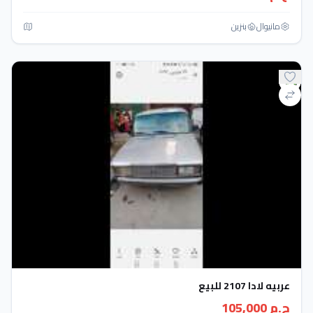
مانيوال
بنزين
عربيه لادا 2107 للبيع
ج.م 105,000