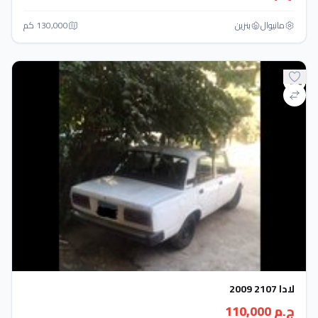
مانيوال
بنزين
130,000 كم
لادا 2107 2009
ج.م 110,000