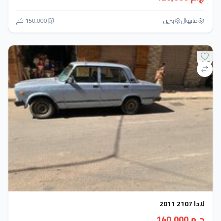
مانيوال
بنزين
150,000 كم
لادا 2107 2011
ج.م 140,000