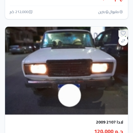
مانيوال
بنزين
212,000 كم
لادا 2107 2009
ج.م 120,000