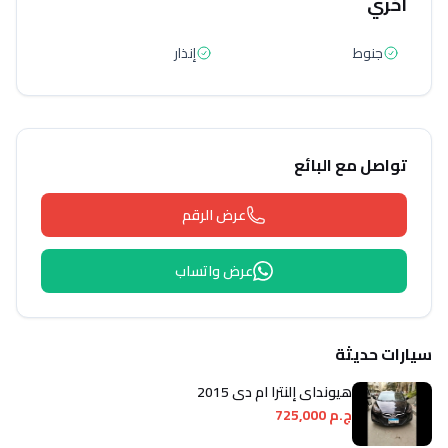
أخري
جنوط
إنذار
تواصل مع البائع
عرض الرقم
عرض واتساب
سيارات حديثة
هيونداي إلنترا ام دى 2015
ج.م 725,000