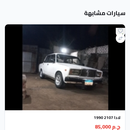
سيارات مشابهة
لادا 2107 1990
ج.م 85,000