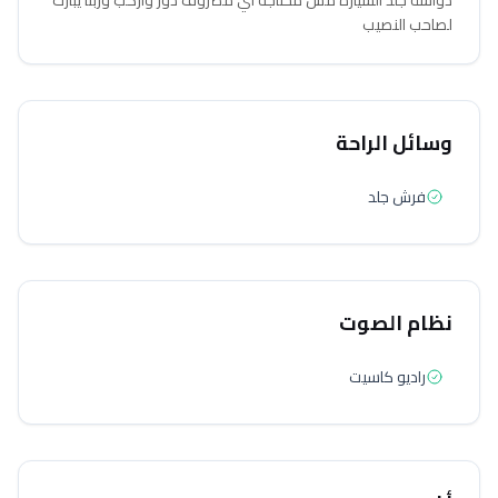
دواسة جلد السيارة مش محتاجه اي مصروف دور واركب وربنا يبارك
لصاحب النصيب
وسائل الراحة
فرش جلد
نظام الصوت
راديو كاسيت