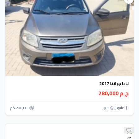
لادا جرانتا 2017
ج.م 280,000
مانيوال
بنزين
200,000 كم