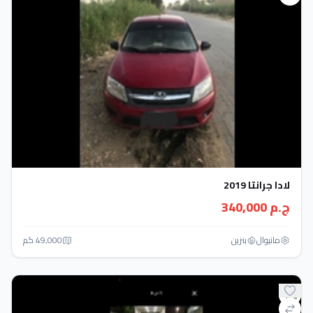
لادا جرانتا 2019
ج.م 340,000
مانيوال
بنزين
49,000 كم