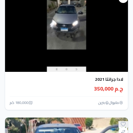
لادا جرانتا 2021
ج.م 350,000
مانيوال
بنزين
180,000 كم