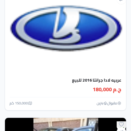
عربيه لادا جرانتا 2016 للبيع
ج.م 180,000
مانيوال
بنزين
150,000 كم