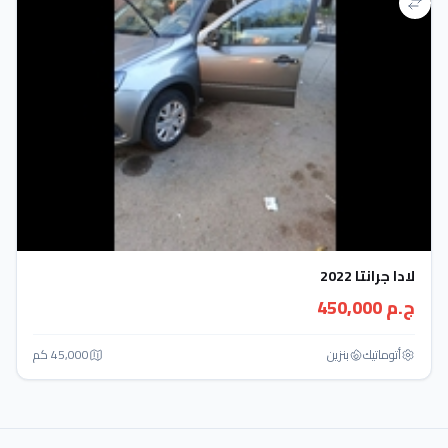
لادا جرانتا 2022
ج.م 450,000
أتوماتيك‎
بنزين
45,000 كم