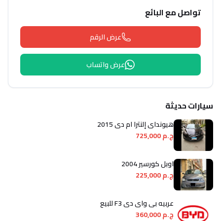
تواصل مع البائع
عرض الرقم
عرض واتساب
سيارات حديثة
هيونداي إلنترا ام دى 2015
ج.م 725,000
اوبل كورسير 2004
ج.م 225,000
عربيه بى واى دى F3 للبيع
ج.م 360,000