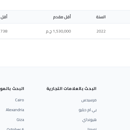
السنة
أقل مقدم
أقل 
2022
1,530,000 ج.م
90,738
البحث بالعلامات التجارية
البحث بالمو
مرسيدس
Cairo
بي ام دبليو
Alexandria
هيونداي
Giza
تويوتا
6 October