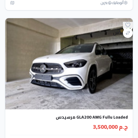
أتوماتيك‎
بنزين
GLA200 AMG Fullu Loaded مرسيدس
ج.م 3,500,000