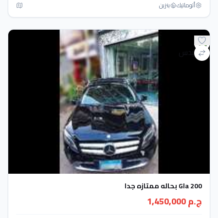
أتوماتيك‎
بنزين
Gla 200 بحاله ممتازه جدا
ج.م 1,450,000