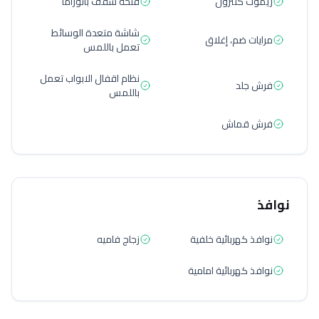
ريموت كنترول
فتحة سقف بانوراما
شاشة متعدة الوسائط
مرايات ضم، إغلاق
تعمل باللمس
نظام اقفال الابواب تعمل
فرش جلد
باللمس
فرش قماش
نوافذ
نوافذ كهربائية خلفية
زجاج فاميه
نوافذ كهربائية امامية