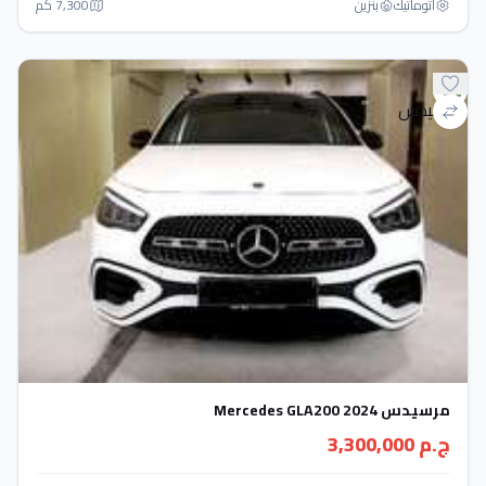
أتوماتيك‎
بنزين
7,300 كم
مرسيدس Mercedes GLA200 2024
ج.م 3,300,000