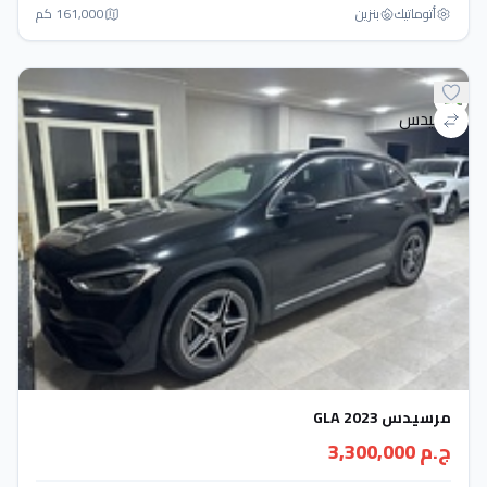
أتوماتيك‎
بنزين
161,000 كم
مرسيدس GLA 2023
ج.م 3,300,000