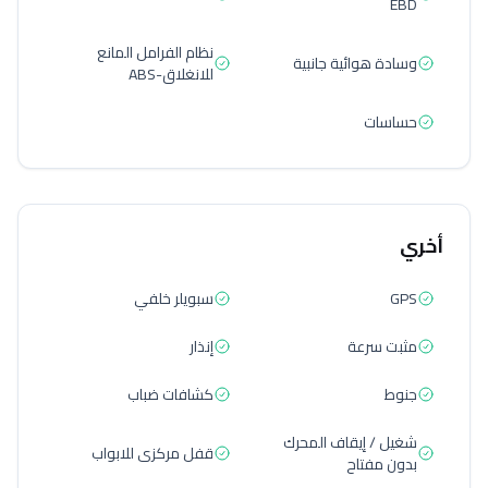
EBD
نظام الفرامل المانع
وسادة هوائية جانبية
للانغلاق-ABS
حساسات
أخري
GPS
سبويلر خلفي
مثبت سرعة
إنذار
جنوط
كشافات ضباب
شغيل / إيقاف المحرك
قفل مركزى للابواب
بدون مفتاح