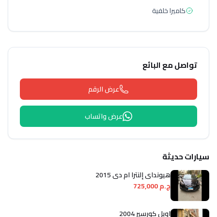
كاميرا خلفية
تواصل مع البائع
عرض الرقم
عرض واتساب
سيارات حديثة
هيونداي إلنترا ام دى 2015
ج.م 725,000
اوبل كورسير 2004