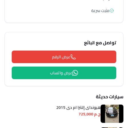
مثبت سرعة
تواصل مع البائع
عرض الرقم
عرض واتساب
سيارات حديثة
هيونداي إلنترا ام دى 2015
ج.م 725,000