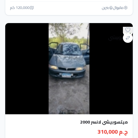
مانيوال
بنزين
120,000 كم
ميتسوبيشي لانسر 2000
ج.م 310,000