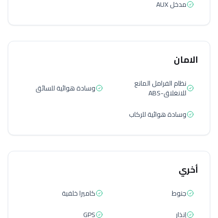
مدخل AUX
الامان
نظام الفرامل المانع
وسادة هوائية للسائق
للانغلاق-ABS
وسادة هوائية للركاب
أخري
جنوط
كاميرا خلفية
إنذار
GPS