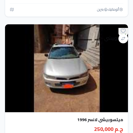
أتوماتيك‎
بنزين
ميتسوبيشي لانسر 1996
ج.م 250,000