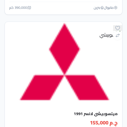
مانيوال
بنزين
390,000 كم
ميتسوبيشي لانسر 1991
ج.م 155,000