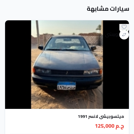
سيارات مشابهة
ميتسوبيشي لانسر 1991
ج.م 125,000