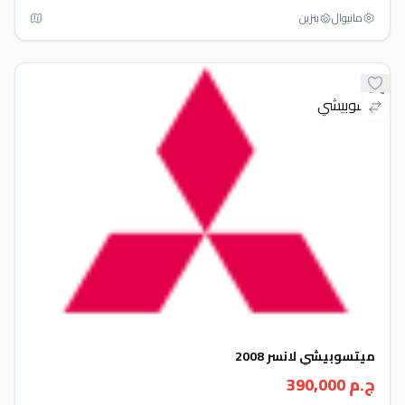
مانيوال
بنزين
ميتسوبيشي لانسر 2008
ج.م 390,000