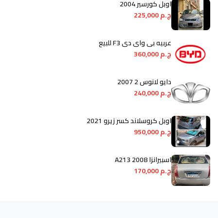
اوبل كورسير 2004
ج.م 225,000
عربيه بى واى دى F3 للبيع
ج.م 360,000
دايو لانوس 2 2007
ج.م 240,000
اوبل كروسلاند كسر زيرو 2021
ج.م 950,000
اسبيرانزا A213 2008
ج.م 170,000