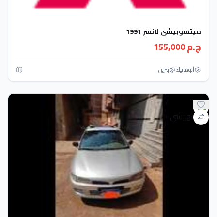
ميتسوبيشي لانسر 1991
ج.م 155,000
أتوماتيك‎
بنزين