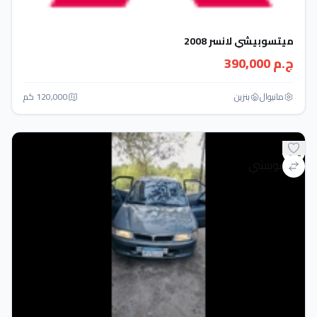
ميتسوبيشي لانسر 2008
ج.م 390,000
مانيوال
بنزين
120,000 كم