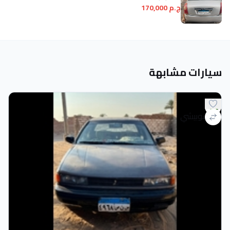
ج.م 170,000
سيارات مشابهة