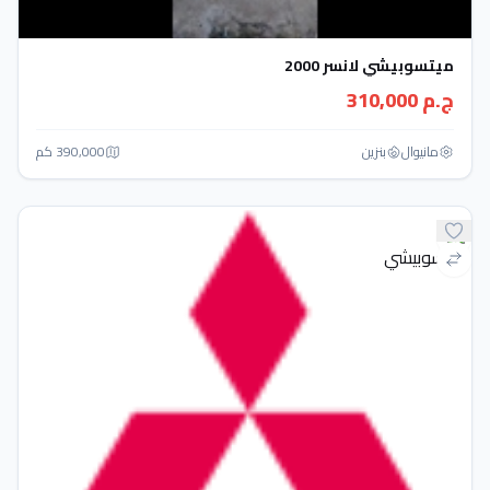
ميتسوبيشي لانسر 2000
ج.م 310,000
مانيوال
بنزين
390,000 كم