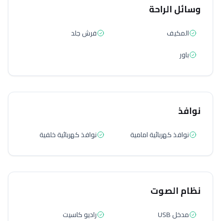
وسائل الراحة
المكيف
فرش جلد
باور
نوافذ
نوافذ كهربائية امامية
نوافذ كهربائية خلفية
نظام الصوت
مدخل USB
راديو كاسيت