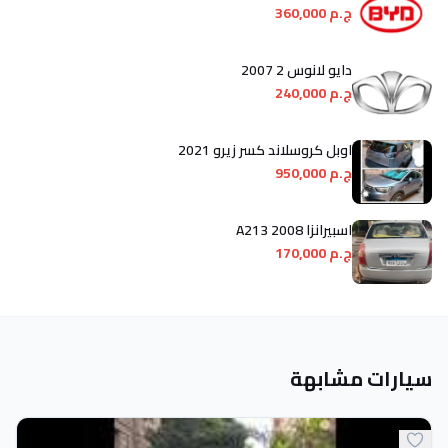
ج.م 360,000
دايو لانوس 2 2007
ج.م 240,000
اوبل كروسلاند كسر زيرو 2021
ج.م 950,000
اسبيرانزا A213 2008
ج.م 170,000
سيارات مشابهة