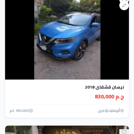
نيسان قشقاي 2018
ج.م 830,000
أتوماتيك‎
بنزين
180,000 كم