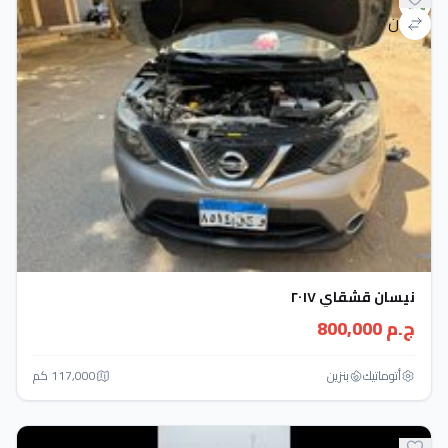
نيسان قشقاي ٢٠١٧
ج.م 800,000
أتوماتيك‎
بنزين
117,000 كم