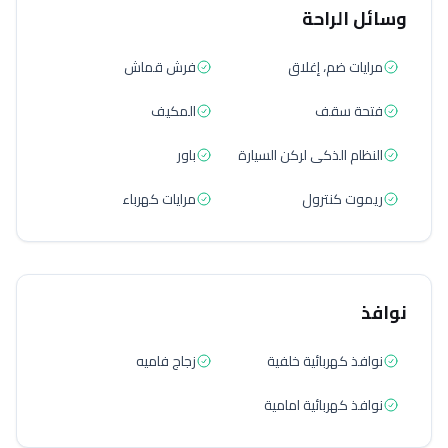
وسائل الراحة
مرايات ضم، إغلاق
فرش قماش
فتحة سقف
المكيف
النظام الذكى لركن السيارة
باور
ريموت كنترول
مرايات كهرباء
نوافذ
نوافذ كهربائية خلفية
زجاج فاميه
نوافذ كهربائية امامية