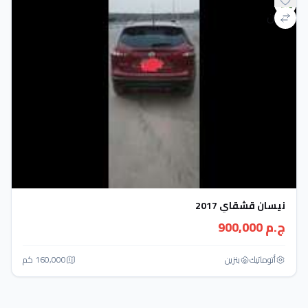
نيسان قشقاي 2017
ج.م 900,000
أتوماتيك‎
بنزين
160,000 كم