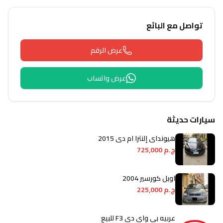
تواصل مع البائع
عرض الرقم
عرض واتساب
سيارات حديثة
هيونداي إلنترا ام دى 2015
ج.م 725,000
اوبل كورسير 2004
ج.م 225,000
عربيه بى واى دى F3 للبيع