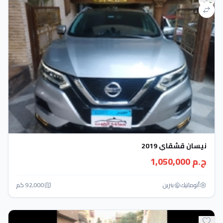
نيسان قشقاي 2019
ج.م 1,050,000
أتوماتيك‎
بنزين
92,000 كم