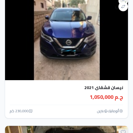
نيسان قشقاي 2021
ج.م 1,050,000
أتوماتيك‎
بنزين
230,000 كم