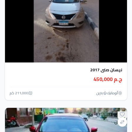
نيسان صنى 2017
ج.م 450,000
أتوماتيك‎
بنزين
211,000 كم