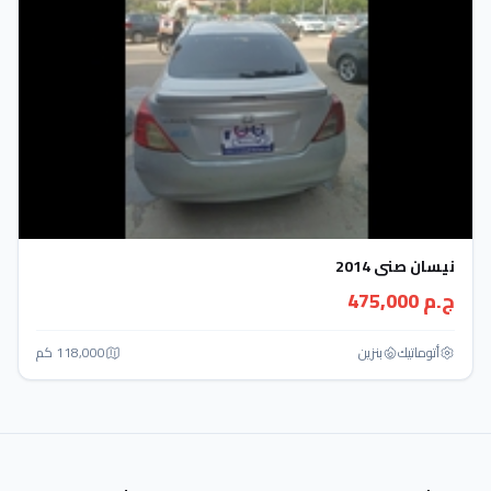
نيسان صنى 2014
ج.م 475,000
أتوماتيك‎
بنزين
118,000 كم