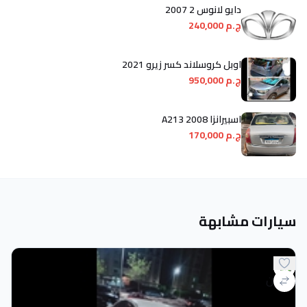
دايو لانوس 2 2007
ج.م 240,000
اوبل كروسلاند كسر زيرو 2021
ج.م 950,000
اسبيرانزا A213 2008
ج.م 170,000
سيارات مشابهة