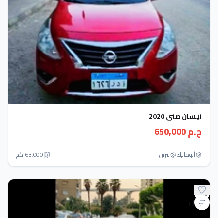
نيسان صنى 2020
ج.م 650,000
أتوماتيك‎
بنزين
63,000 كم