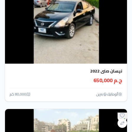
نيسان صنى 2022
ج.م 650,000
أتوماتيك‎
بنزين
80,000 كم