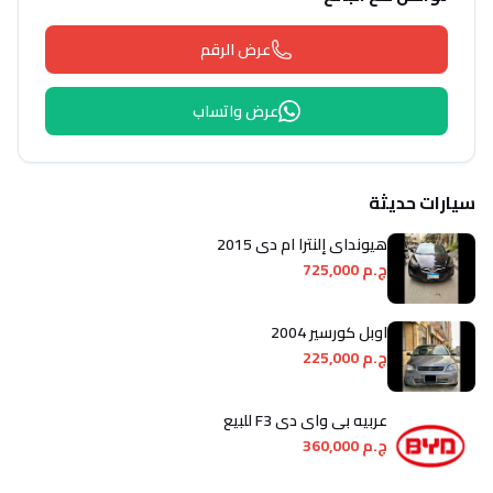
عرض الرقم
عرض واتساب
سيارات حديثة
هيونداي إلنترا ام دى 2015
ج.م 725,000
اوبل كورسير 2004
ج.م 225,000
عربيه بى واى دى F3 للبيع
ج.م 360,000