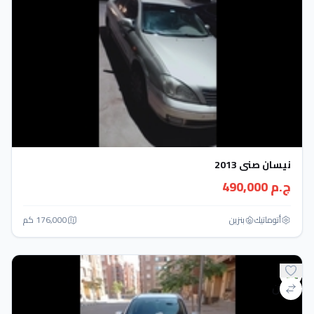
نيسان صنى 2013
ج.م 490,000
أتوماتيك‎
بنزين
176,000 كم