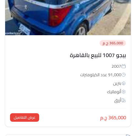
365,000 ج.م
بيجو 1007 للبيع بالقاهرة
2007
91,000 عدد الكيلومترات
بنزين
أتوماتيك‎
أزرق
365,000 ج.م
عرض التفاصيل