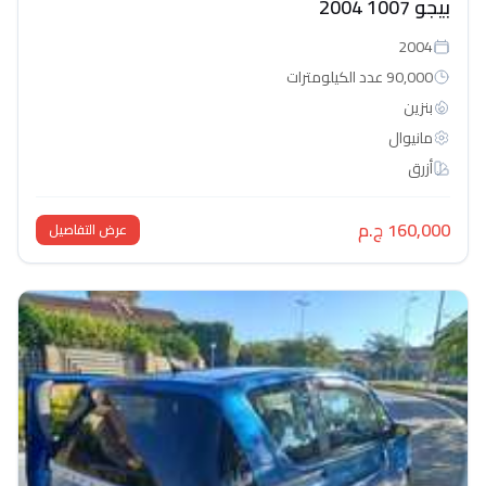
بيجو 1007 2004
2004
90,000 عدد الكيلومترات
بنزين
مانيوال
أزرق
160,000 ج.م
عرض التفاصيل