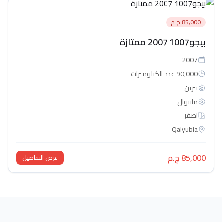
85,000 ج.م
بيجو1007 2007 ممتازة
2007
90,000 عدد الكيلومترات
بنزين
مانيوال
اصفر
Qalyubia
85,000 ج.م
عرض التفاصيل