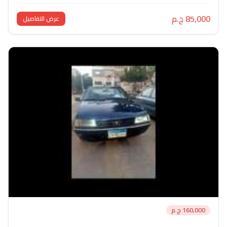
85,000 ج.م
عرض التفاصيل
160,000 ج.م