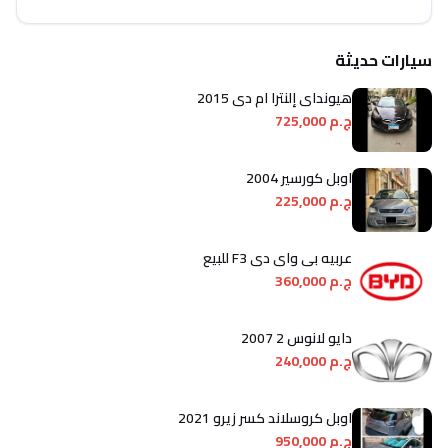
سيارات حديثة
هيونداي إلنترا ام دى 2015
ج.م 725,000
اوبل كورسير 2004
ج.م 225,000
عربيه بى واى دى F3 للبيع
ج.م 360,000
دايو لانوس 2 2007
ج.م 240,000
اوبل كروسلاند كسر زيرو 2021
ج.م 950,000