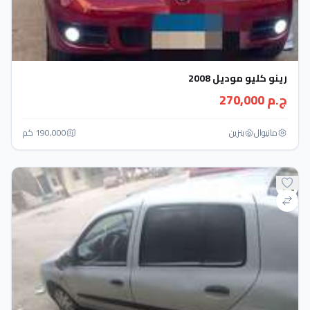
رينو كليو موديل 2008
ج.م 270,000
مانيوال
بنزين
190,000 كم