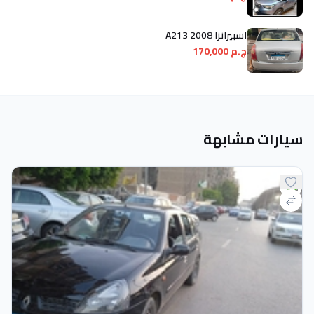
اسبيرانزا A213 2008
ج.م 170,000
سيارات مشابهة