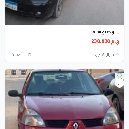
رينو كليو 2008
ج.م 230,000
مانيوال
بنزين
165,000 كم