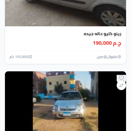
رينو كليو حاله جيده
ج.م 190,000
مانيوال
بنزين
155,000 كم