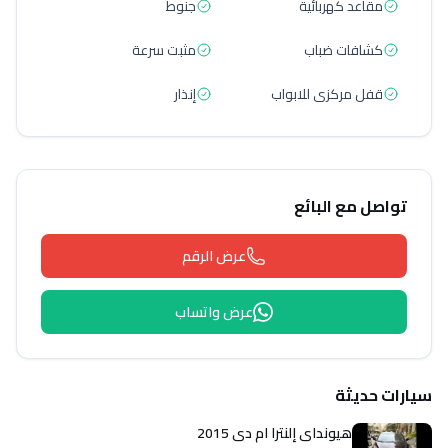
مقاعد كهربائية
جنوط
كشافات ضباب
مثبت سرعة
قفل مركزى للابواب
إنذار
تواصل مع البائع
عرض الرقم
عرض واتساب
سيارات حديثة
هيونداي إلنترا ام دى 2015