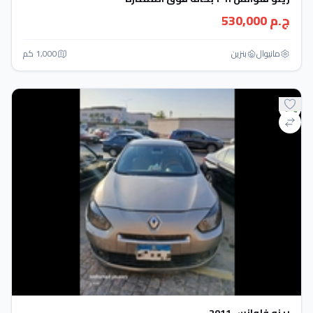
ج.م 530,000
مانيوال
بنزين
1,000 كم