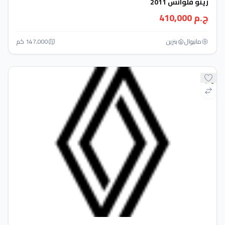
رينو فلوانس 2011
ج.م 410,000
مانيوال
بنزين
147,000 كم