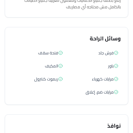
رفع بصمه جميع الكماليات ومعمول للعربيه جميع الصيانات
بالكامل مش محتاجه أي مصاريف
وسائل الراحة
فرش جلد
فتحة سقف
باور
المكيف
مرايات كهرباء
ريموت كنترول
مرايات ضم، إغلاق
نوافذ