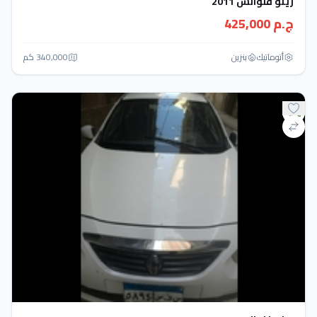
رينو فلوانس 2011
ج.م 425,000
أتوماتيك‎
بنزين
340,000 كم