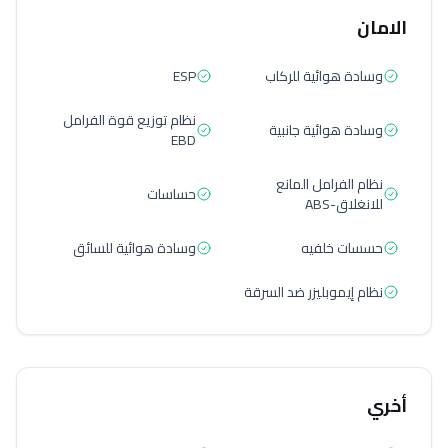
الامان
وسادة هوائية للركاب
ESP
نظام توزيع قوة الفرامل
وسادة هوائية جانبية
EBD
نظام الفرامل المانع
حساسات
للانغلاق-ABS
حسسات خلفيه
وسادة هوائية للسائق
نظام إيموبليزر ضد السرقة
أخري