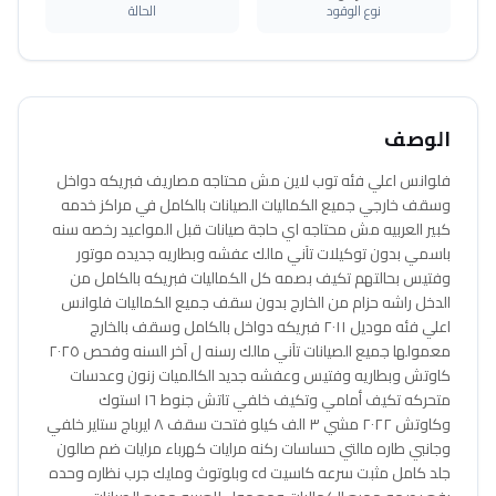
نوع الوقود
الحالة
الوصف
فلوانس اعلي فئه توب لاين مش محتاجه مصاريف فبريكه دواخل
وسقف خارجي جميع الكماليات الصيانات بالكامل في مراكز خدمه
كبير العربيه مش محتاجه اي حاجة صيانات قبل المواعيد رخصه سنه
باسمي بدون توكيلات تآني مالك عفشه وبطاريه جديده موتور
وفتيس بحالتهم تكيف بصمه كل الكماليات فبريكه بالكامل من
الدخل راشه حزام من الخارج بدون سقف جميع الكماليات فلوانس
اعلي فئه موديل ٢٠١١ فبريكه دواخل بالكامل وسقف بالخارج
معمولها جميع الصيانات تآني مالك رسنه ل آخر السنه وفحص ٢٠٢٥
كاوتش وبطاريه وفتيس وعفشه جديد الكالميات زنون وعدسات
متحركه تكيف أمامي وتكيف خلفي تاتش جنوط ١٦ استوك
وكاوتش ٢٠٢٢ مشي ٣ الف كيلو فتحت سقف ٨ ايرباج ستاير خلفي
وجانبي طاره مالتي حساسات ركنه مرايات كهرباء مرايات ضم صالون
جلد كامل مثبت سرعه كاسيت cd وبلوتوث ومايك جرب نظاره وحده