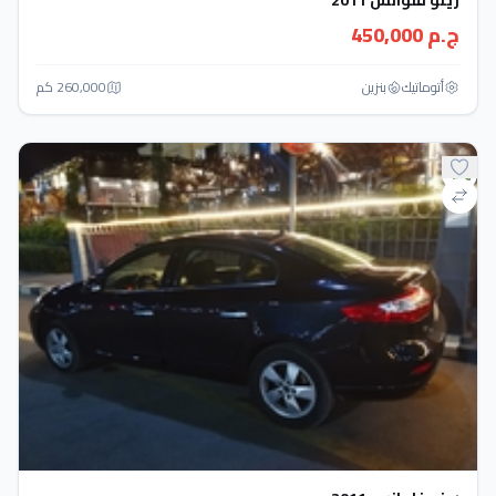
رينو فلوانس 2011
ج.م 450,000
أتوماتيك‎
بنزين
260,000 كم