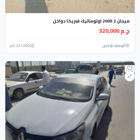
ميجان 2 2005 اوتوماتيك فبريكا دواخل
ج.م 320,000
أتوماتيك‎
بنزين
251,000 كم