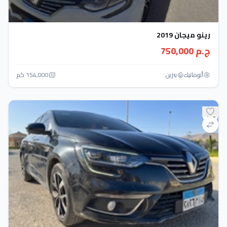
رينو ميجان 2019
ج.م 750,000
أتوماتيك‎
بنزين
154,000 كم