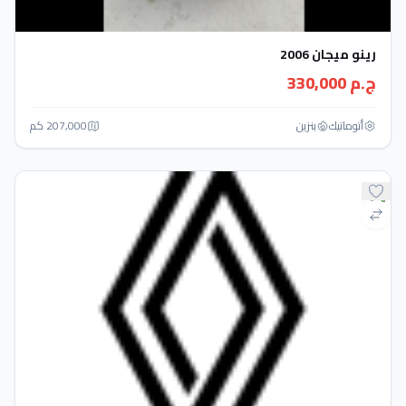
رينو ميجان 2006
ج.م 330,000
أتوماتيك‎
بنزين
207,000 كم