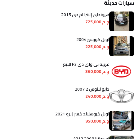
سيارات حديثة
هيونداي إلنترا ام دى 2015
ج.م 725,000
اوبل كورسير 2004
ج.م 225,000
عربيه بى واى دى F3 للبيع
ج.م 360,000
دايو لانوس 2 2007
ج.م 240,000
اوبل كروسلاند كسر زيرو 2021
ج.م 950,000
اسبيرانزا A213 2008