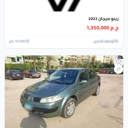
رينو ميجان 2022
ج.م 1,350,000
أتوماتيك‎
بنزين
10,000 كم