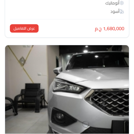
أتوماتيك‎
أسود
1,680,000 ج.م
عرض التفاصيل