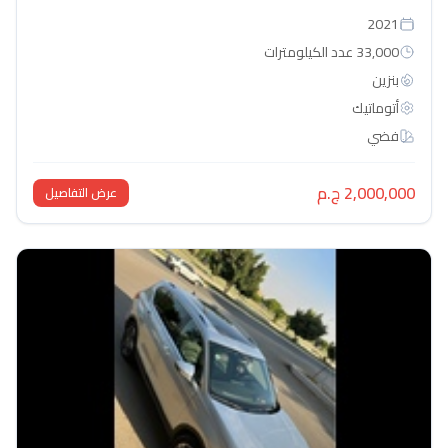
2021
33,000 عدد الكيلومترات
بنزين
أتوماتيك‎
فضي
2,000,000 ج.م
عرض التفاصيل