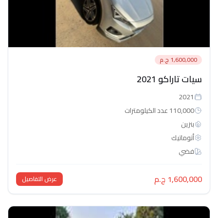
1,600,000 ج.م
سيات تاراكو 2021
2021
110,000 عدد الكيلومترات
بنزين
أتوماتيك‎
فضي
1,600,000 ج.م
عرض التفاصيل