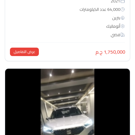
2021
64,000 عدد الكيلومترات
بنزين
أتوماتيك‎
فضي
1,750,000 ج.م
عرض التفاصيل