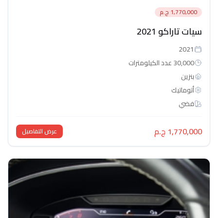
1,770,000 ج.م
سيات تاراكو 2021
2021
30,000 عدد الكيلومترات
بنزين
أتوماتيك‎
فضي
1,770,000 ج.م
عرض التفاصيل