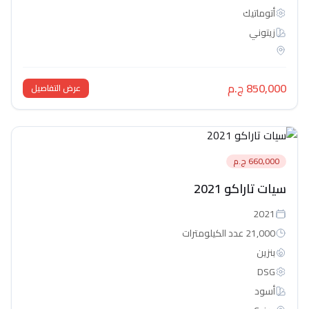
أتوماتيك‎
زيتوني
850,000 ج.م
عرض التفاصيل
660,000 ج.م
سيات تاراكو 2021
2021
21,000 عدد الكيلومترات
بنزين
DSG
أسود