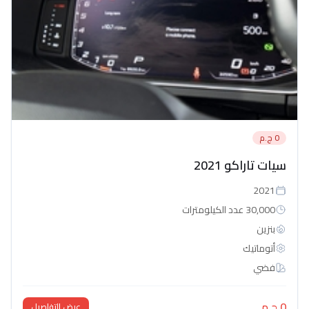
0 ج.م
سيات تاراكو 2021
2021
30,000 عدد الكيلومترات
بنزين
أتوماتيك‎
فضي
0 ج.م
عرض التفاصيل