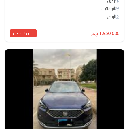
بنزين
أتوماتيك‎
أبيض
1,950,000 ج.م
عرض التفاصيل