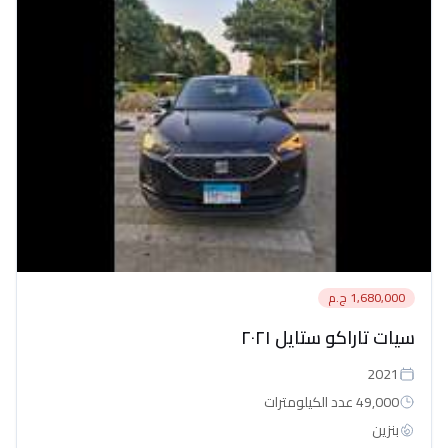
1,680,000 ج.م
سيات تاراكو ستايل ٢٠٢١
2021
49,000 عدد الكيلومترات
بنزين