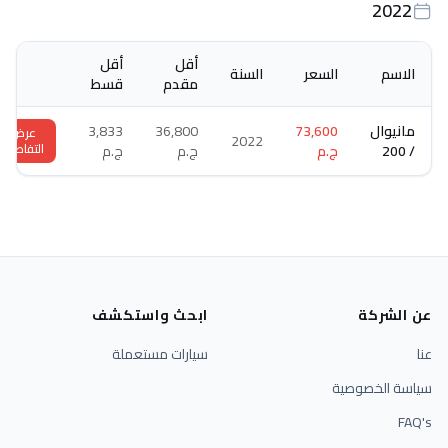
2022
أقل
أقل
الاسم
السعر
السنة
مقدم
قسط
مانيوال
73,600
36,800
3,833
عرض
2022
التفاصيل
/ 200
ج.م
ج.م
ج.م
عن الشركة
ابحث واستكشف
عنا
سيارات مستعملة
سياسة الخصوصية
FAQ's