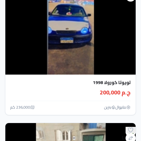
تويوتا كورولا 1998
ج.م 200,000
مانيوال
بنزين
236,000 كم