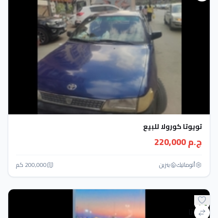
تويوتا كورولا للبيع
ج.م 220,000
أتوماتيك‎
بنزين
200,000 كم