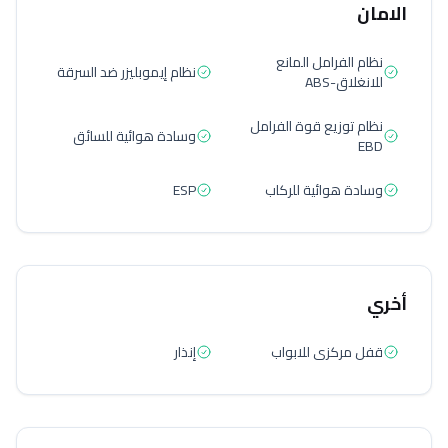
الامان
نظام الفرامل المانع
نظام إيموبليزر ضد السرقة
للانغلاق-ABS
نظام توزيع قوة الفرامل
وسادة هوائية للسائق
EBD
وسادة هوائية للركاب
ESP
أخري
قفل مركزى للابواب
إنذار