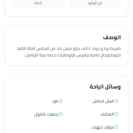
نوع الوقود
الحالة
الوصف
فابريكا برة و جوة ٤٠ الف كيلو فرش جلد من اليجانس الفئة الثانية
(جنوط وزجاج فاميه وفتيس اوتوماتيك) رخصة سنة للتواصل:
وسائل الراحة
فرش قماش
باور
المكيف
ريموت كنترول
مرايات كهرباء