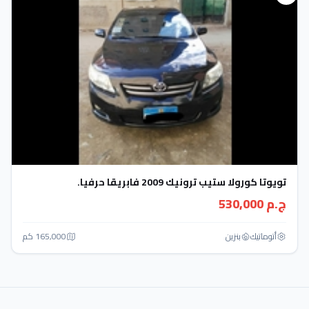
تويوتا كورولا ستيب ترونيك 2009 فابريقا حرفيا.
ج.م 530,000
أتوماتيك‎
بنزين
165,000 كم