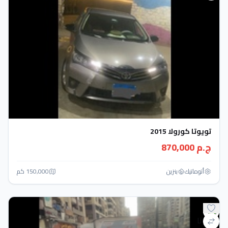
تويوتا كورولا 2015
ج.م 870,000
أتوماتيك‎
بنزين
150,000 كم