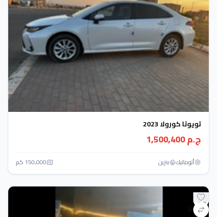
تويوتا كورولا 2023
ج.م 1,500,400
أتوماتيك‎
بنزين
150,000 كم