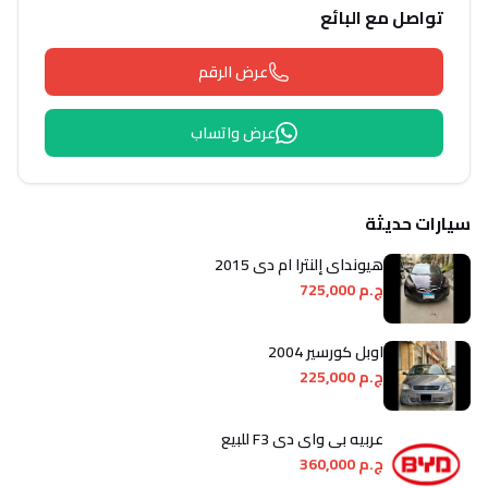
تواصل مع البائع
عرض الرقم
عرض واتساب
سيارات حديثة
هيونداي إلنترا ام دى 2015
ج.م 725,000
اوبل كورسير 2004
ج.م 225,000
عربيه بى واى دى F3 للبيع
ج.م 360,000