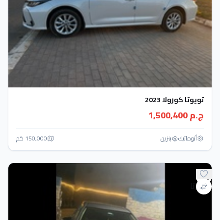
تويوتا كورولا 2023
ج.م 1,500,400
أتوماتيك‎
بنزين
150,000 كم