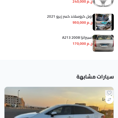
ج.م 240,000
اوبل كروسلاند كسر زيرو 2021
ج.م 950,000
اسبيرانزا A213 2008
ج.م 170,000
سيارات مشابهة