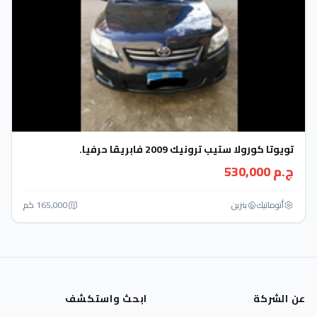
تويوتا كورولا ستيب ترونيك 2009 فابريقا حرفيا.
ج.م 530,000
أتوماتيك‎
بنزين
165,000 كم
عن الشركة
ابحث واستكشف