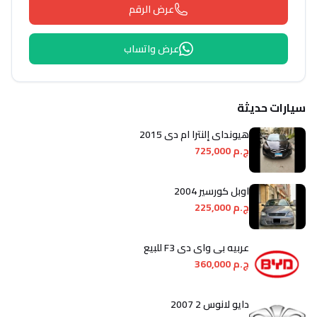
عرض الرقم
عرض واتساب
سيارات حديثة
هيونداي إلنترا ام دى 2015
ج.م 725,000
اوبل كورسير 2004
ج.م 225,000
عربيه بى واى دى F3 للبيع
ج.م 360,000
دايو لانوس 2 2007