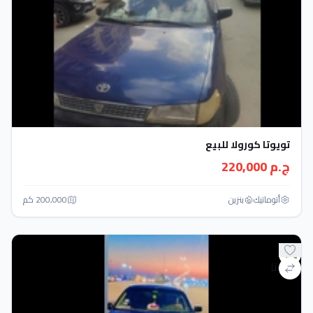
تويوتا كورولا للبيع
ج.م 220,000
أتوماتيك‎
بنزين
200,000 كم