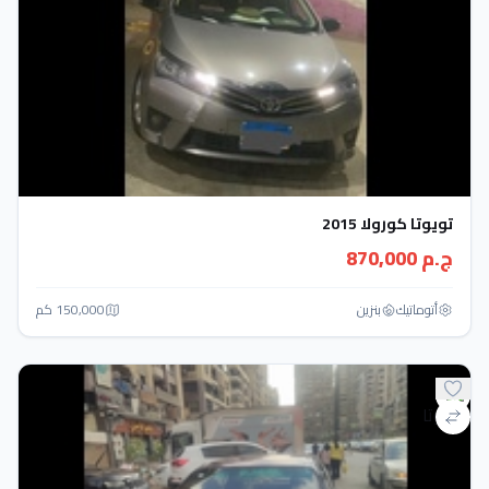
تويوتا كورولا 2015
ج.م 870,000
أتوماتيك‎
بنزين
150,000 كم