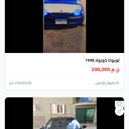
تويوتا كورولا 1998
ج.م 200,000
مانيوال
بنزين
236,000 كم