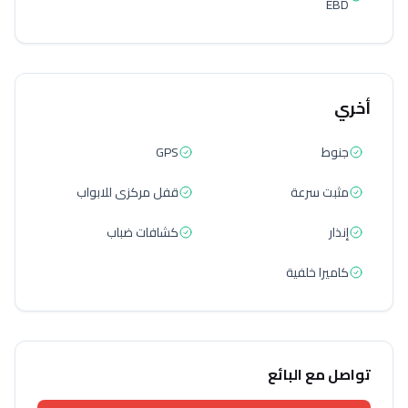
EBD
أخري
جنوط
GPS
مثبت سرعة
قفل مركزى للابواب
إنذار
كشافات ضباب
كاميرا خلفية
تواصل مع البائع