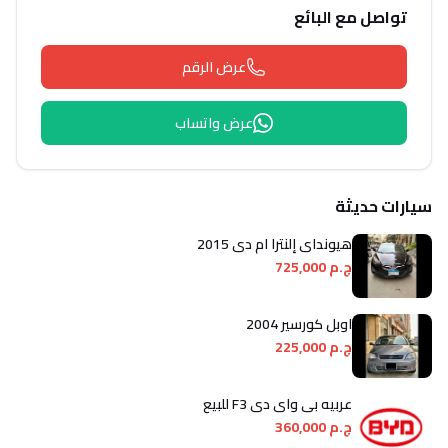
تواصل مع البائع
عرض الرقم
عرض واتساب
سيارات حديثة
هيونداي إلنترا ام دى 2015
ج.م 725,000
اوبل كورسير 2004
ج.م 225,000
عربيه بى واى دى F3 للبيع
ج.م 360,000