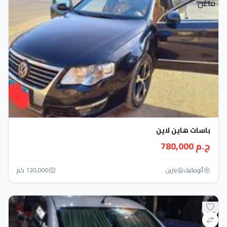
باسات هاين لاين
ج.م 780,000
أتوماتيك‎
بنزين
120,000 كم