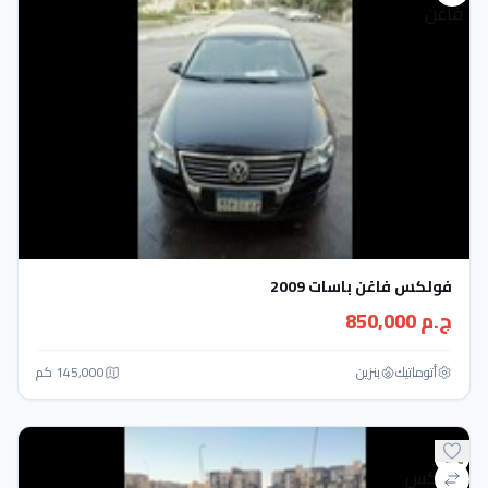
فولكس فاغن باسات 2009
ج.م 850,000
أتوماتيك‎
بنزين
145,000 كم