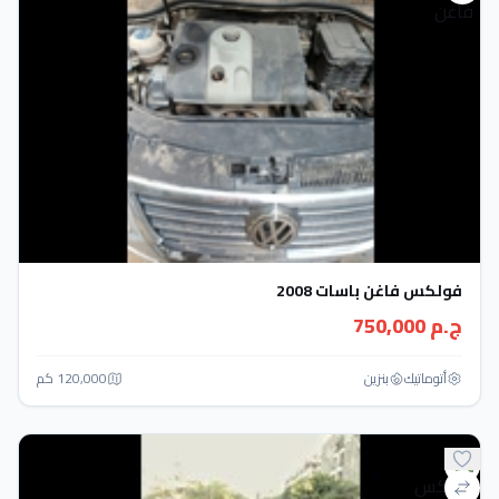
فولكس فاغن باسات 2008
ج.م 750,000
أتوماتيك‎
بنزين
120,000 كم