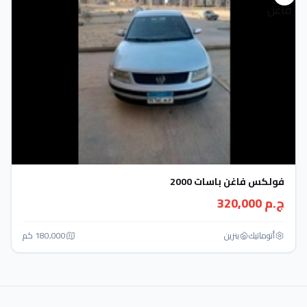
فولكس فاغن باسات 2000
ج.م 320,000
أتوماتيك‎
بنزين
180,000 كم