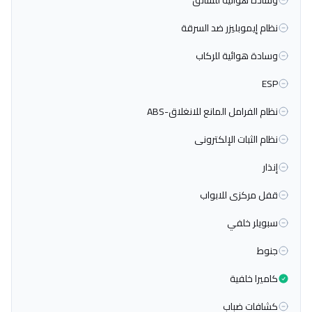
وسادة هوائية للسائق
نظام إيموبليزر ضد السرقة
وسادة هوائية للركاب
ESP
نظام الفرامل المانع للانغلاق-ABS
نظام الثبات الإلكترونى
إنذار
قفل مركزى للابواب
سبويلر خلفي
جنوط
كاميرا خلفية
كشافات ضباب