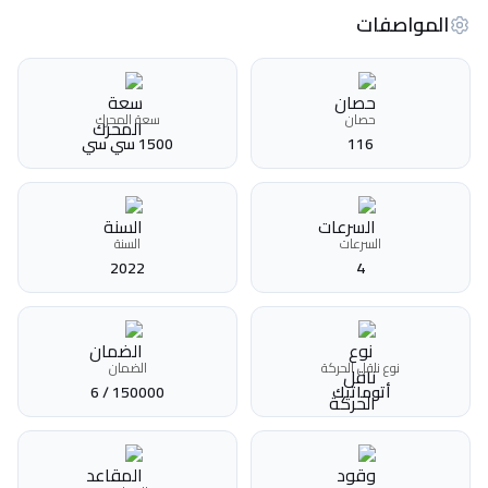
المواصفات
حصان
سعة المحرك
116
1500 سي سي
السرعات
السنة
2022
4
نوع ناقل الحركة
الضمان
أتوماتيك‎
150000 / 6