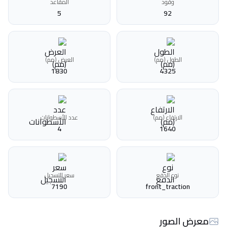
وقود
المقاعد
5
92
الطول (مم)
العرض (مم)
1830
4325
الارتفاع (مم)
عدد الأسطوانات
4
1640
نوع الدفع
سعر التسجيل
7190
front_traction
معرض الصور