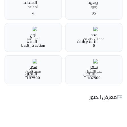
وقود
المقاعد
4
95
عدد الأسطوانات
نوع الدفع
back_traction
6
سعر التسجيل
سعر التأمين
187500
187500
معرض الصور