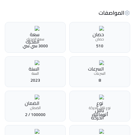
المواصفات
حصان
سعة المحرك
510
3000 سي سي
السرعات
السنة
2023
8
نوع ناقل الحركة
الضمان
أتوماتيك‎
100000 / 2