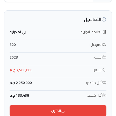
التفاصيل
العلامة التجارية:
بي ام دبليو
الموديل:
320
السنة:
2023
السعر:
7,500,000 ج.م
أقل مقدم:
2,250,000 ج.م
أقل قسط:
133,438 ج.م
الكتيب