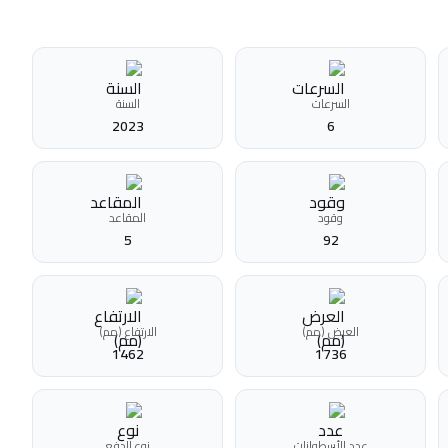
السرعات
السنة
2023
6
وقود
المقاعد
5
92
العرض (مم)
الارتفاع (مم)
1462
1736
عدد الأسطوانات
نوع الدفع