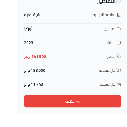
التفاصيل
العلامة التجارية:
شيفروليه
الموديل:
أوبترا
السنة:
2023
السعر:
541,500 ج.م
أقل مقدم:
198,000 ج.م
أقل قسط:
11,743 ج.م
الكتيب