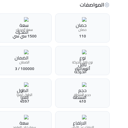
المواصفات
حصان
سعة المحرك
110
1500 سي سي
نوع ناقل الحركة
الضمان
أتوماتيك‎
100000 / 3
حجم الشنطة
الطول (مم)
4597
410
الارتفاع عن الأرض
سعة خزان الوقود