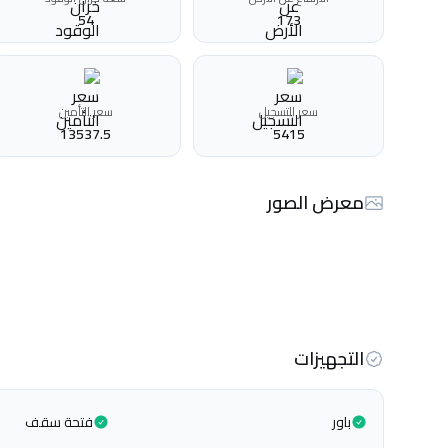
54
173
سعر التسجيل
سعر التأمين
13537.5
5415
معرض الصور
التجهيزات
باور
فتحة سقف