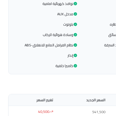
نوافذ كهربائية امامية
مدخل AUX
اره
بلوتوث
سائق
وسادة هوائية للركاب
 السرقة
نظام الفرامل المانع للانغلاق-ABS
إنذار
كاميرا خلفية
السعر الجديد
تغيير السعر
40,500
541,500