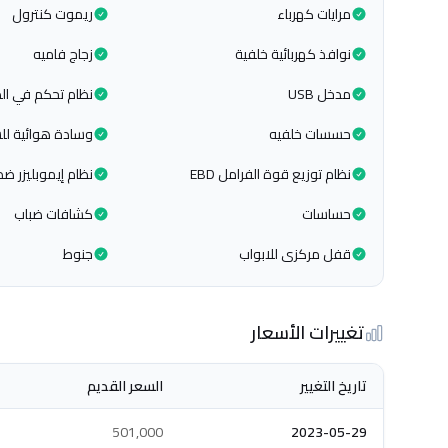
مرايات كهرباء
ريموت كنترول
نوافذ كهربائية خلفية
زجاج فاميه
مدخل USB
نظام تحكم في الط
حسسات خلفيه
وسادة هوائية لل
نظام توزيع قوة الفرامل EBD
نظام إيموبليزر ضد
حساسات
كشافات ضباب
قفل مركزى للابواب
جنوط
تغييرات الأسعار
تاريخ التغيير
السعر القديم
501,000
2023-05-29