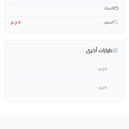
السنة:
السعر:
0 ج.م
طرازات أخرى
0 ج.م -
0 ج.م -