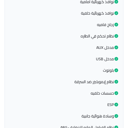
نوافذ كهربائية امامية
نوافذ كهربائية خلفية
زجاج فاميه
نظام تحكم في الطاره
مدخل AUX
مدخل USB
بلوتوث
نظام إيموبليزر ضد السرقة
حسسات خلفيه
ESP
وسادة هوائية جانبية
نظام الفرامل المانع للانغلاق-ABS