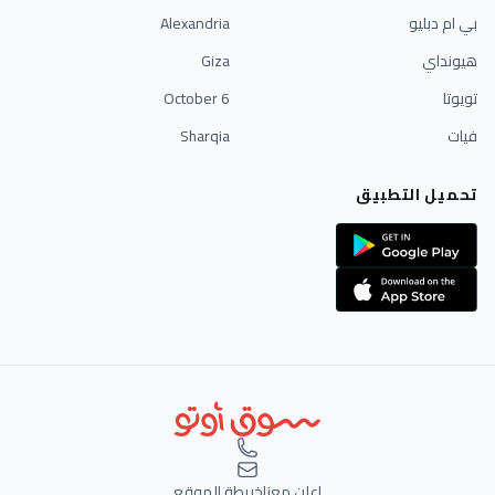
بي ام دبليو
Alexandria
هيونداي
Giza
تويوتا
6 October
فيات
Sharqia
تحميل التطبيق
اعلن معنا
خريطة الموقع