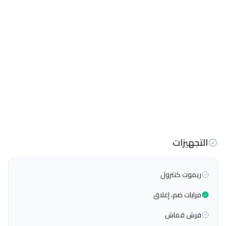
التجهيزات
ريموت كنترول
مرايات ضم، إغلاق
فرش قماش