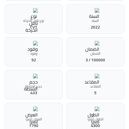
السنة
نوع ناقل الحركة
CVT
2022
الضمان
وقود
92
100000 / 3
المقاعد
حجم الشنطة
433
5
الطول (مم)
العرض (مم)
1790
4300