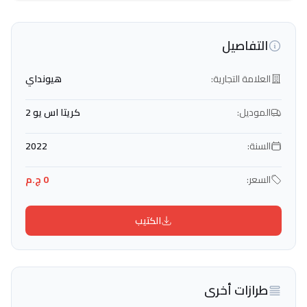
التفاصيل
العلامة التجارية:
هيونداي
الموديل:
كريتا اس يو 2
السنة:
2022
السعر:
0 ج.م
الكتيب
طرازات أخرى