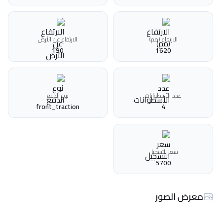
الارتفاع (مم)
الارتفاع عن الأرض
190
1620
عدد الأسطوانات
نوع الدفع
front_traction
4
سعر التسجيل
5700
معرض الصور