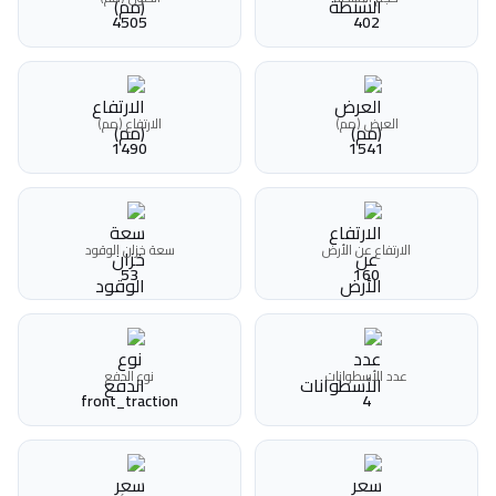
4505
402
العرض (مم)
الارتفاع (مم)
1490
1541
الارتفاع عن الأرض
سعة خزان الوقود
53
160
عدد الأسطوانات
نوع الدفع
front_traction
4