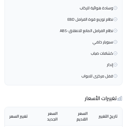
وسادة هوائية للركاب
نظام توزيع قوة الفرامل EBD
نظام الفرامل المانع للانغلاق-ABS
سبويلر خلفي
كشافات ضباب
إنذار
قفل مركزى للابواب
تغييرات الأسعار
السعر
السعر
تاريخ التغيير
تغيير السعر
القديم
الجديد