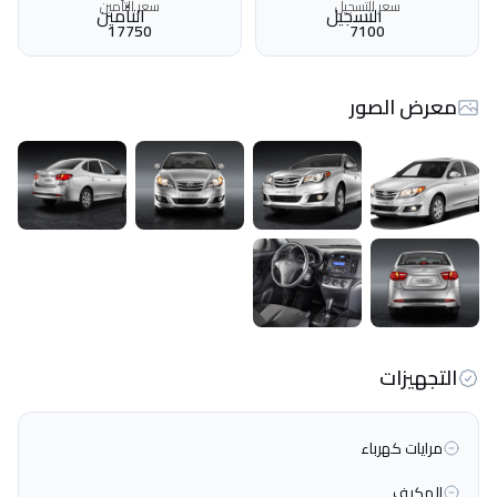
سعر التسجيل
سعر التأمين
17750
7100
معرض الصور
التجهيزات
مرايات كهرباء
المكيف