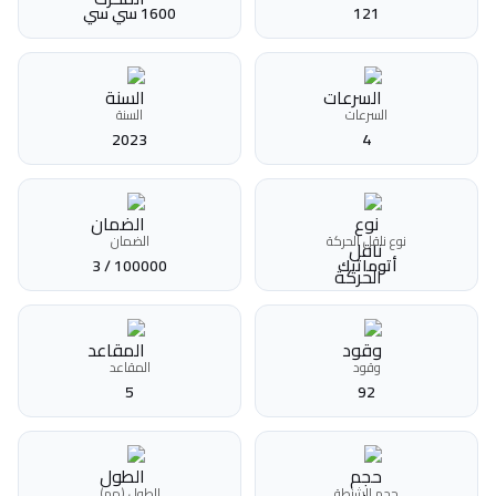
121
1600 سي سي
السرعات
السنة
2023
4
نوع ناقل الحركة
الضمان
أتوماتيك‎
100000 / 3
وقود
المقاعد
5
92
حجم الشنطة
الطول (مم)