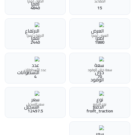
المقاعد
الطول (مم)
4840
15
العرض (مم)
الارتفاع (مم)
2440
1880
سعة خزان الوقود
عدد الأسطوانات
4
70
نوع الدفع
سعر التسجيل
12497.5
front_traction