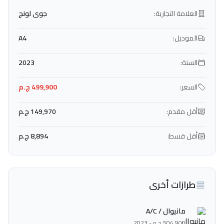
العلامة التجارية:
جوى لونج
الموديل:
A4
السنة:
2023
السعر:
499,900 ج.م
أقل مقدم:
149,970 ج.م
أقل قسط:
8,894 ج.م
طرازات أخرى
مانيوال / A/C
504,900 ج.م - 2023