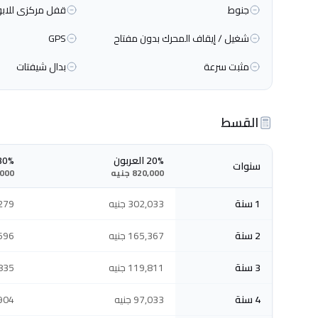
جنوط
قفل مركزى للابو
شغيل / إيقاف المحرك بدون مفتاح
GPS
مثبت سرعة
بدال شيفتات
القسط
20% العربون
30% العرب
سنوات
820,000 جنيه
30,000
1 سنة
302,033 جنيه
4,279
2 سنة
165,367 جنيه
4,696
3 سنة
119,811 جنيه
4,835
4 سنة
97,033 جنيه
84,904