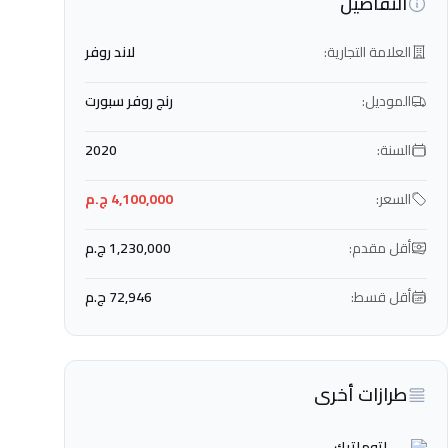
التفاصيل
العلامة التجارية:
لاند روفر
الموديل:
رنج روفر سبورت
السنة:
2020
السعر:
4,100,000 ج.م
أقل مقدم:
1,230,000 ج.م
أقل قسط:
72,946 ج.م
طرازات أخرى
اتوماتيك