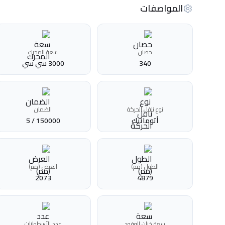
المواصفات
حصان
سعة المحرك
340
3000 سي سي
نوع ناقل الحركة
الضمان
أتوماتيك‎
150000 / 5
الطول (مم)
العرض (مم)
2073
4879
سعة خزان الوقود
عدد الأسطوانات