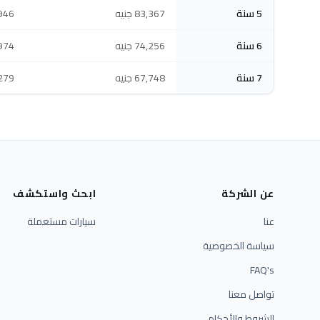
5 سنة
83,367 جنيه
72,946
6 سنة
74,256 جنيه
64,974
7 سنة
67,748 جنيه
59,279
عن الشركة
ابحث واستكشف
عنا
سيارات مستعملة
سياسة الخصوصية
FAQ's
تواصل معنا
الشروط والأحكام