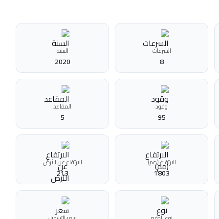
السرعات
السنة
2020
8
وقود
المقاعد
5
95
الارتفاع (مم)
الارتفاع عن الأرض
213
1803
نوع الدفع
سعر التسجيل