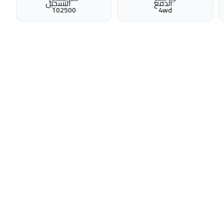
102500
4wd