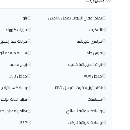
نظام اقفال الابواب تعمل باللمس
باور
المكيف
مرايات كهرباء
كراسي كهربائية
مرايات ضم، إغلاق
فرش جلد
شاشة متعدة الو
نوافذ كهربائية خلفية
زجاج فاميه
مدخل AUX
مدخل USB
نظام توزيع قوة الفرامل EBD
وسادة هوائية جان
حساسات
نظام الثبات الإلكت
وسادة هوائية للسائق
نظام إيموبليزر ضد
وسادة هوائية للركاب
ESP