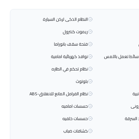
النظام الذكى لركن السيارة
ريموت كنترول
فتحة سقف بانوراما
سائط تعمل باللمس
نوافذ كهربائية امامية
نظام تحكم في الطاره
بلوتوث
بية
نظام الفرامل المانع للانغلاق-ABS
رونى
حسسات اماميه
 السرقة
حسسات خلفيه
كشافات ضباب