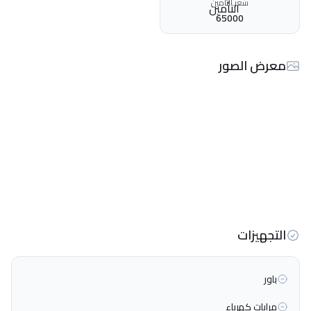
سعر التأمين
65000
معرض الصور
التجهيزات
باور
مرايات كهرباء