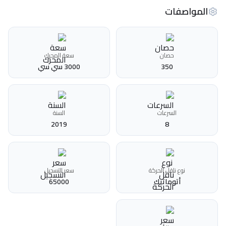
المواصفات
حصان
سعة المحرك
350
3000 سي سي
السرعات
السنة
2019
8
نوع ناقل الحركة
سعر التسجيل
أتوماتيك‎
65000