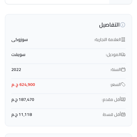
التفاصيل
العلامة التجارية:
سوزوكى
الموديل:
سويفت
السنة:
2022
السعر:
624,900 ج.م
أقل مقدم:
187,470 ج.م
أقل قسط:
11,118 ج.م