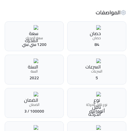
المواصفات
حصان
سعة المحرك
84
1200 سي سي
السرعات
السنة
2022
5
نوع ناقل الحركة
الضمان
أتوماتيك‎
100000 / 3