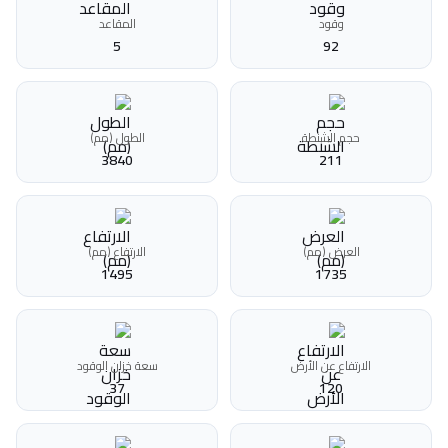
وقود
المقاعد
5
92
حجم الشنطة
الطول (مم)
3840
211
العرض (مم)
الارتفاع (مم)
1495
1735
الارتفاع عن الأرض
سعة خزان الوقود
37
120