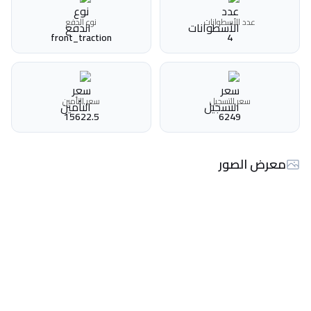
عدد الأسطوانات
نوع الدفع
front_traction
4
سعر التسجيل
سعر التأمين
15622.5
6249
معرض الصور