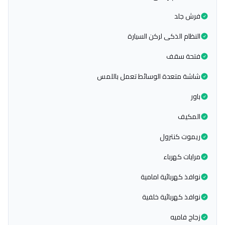
فرش جلد
النظام الذكى لركن السيارة
فتحة سقف
شاشة متعدة الوسائط تعمل باللمس
باور
المكيف
ريموت كنترول
مرايات كهرباء
نوافذ كهربائية امامية
نوافذ كهربائية خلفية
زجاج فاميه