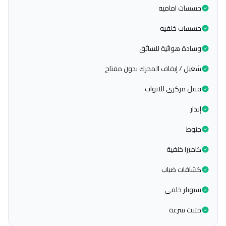
حسسات اماميه
حسسات خلفيه
وسادة هوائية للسائق
شغيل / إيقاف المحرك بدون مفتاح
قفل مركزى للابواب
إنذار
جنوط
كاميرا خلفية
كشافات ضباب
سبويلر خلفي
مثبت سرعة