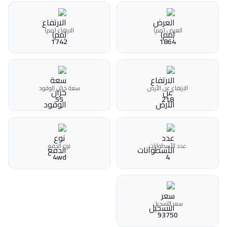
العرض (مم)
الارتفاع (مم)
1742
1864
الارتفاع عن الأرض
سعة خزان الوقود
55
218
عدد الأسطوانات
نوع الدفع
4wd
4
سعر التسجيل
93750