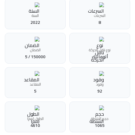
السرعات
السنة
2022
8
نوع ناقل الحركة
الضمان
أتوماتيك‎
150000 / 5
وقود
المقاعد
5
92
حجم الشنطة
الطول (مم)
4610
1065