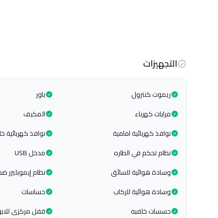
التجهيزات
ريموت كنترول
باور
مرايات كهرباء
المكيف
نوافذ كهربائية امامية
نوافذ كهربائية خل
نظام تحكم في الطاره
مدخل USB
وسادة هوائية للسائق
نظام إيموبليزر ضد
وسادة هوائية للركاب
حساسات
حسسات خلفيه
قفل مركزى للابو