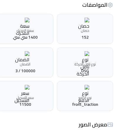
المواصفات
حصان
سعة المحرك
152
1400 سي سي
نوع ناقل الحركة
الضمان
100000 / 3
DSG
نوع الدفع
سعر التسجيل
11500
front_traction
معرض الصور