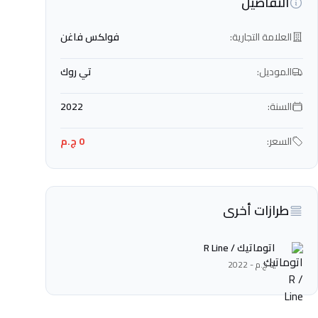
التفاصيل
العلامة التجارية:
فولكس فاغن
الموديل:
تي روك
السنة:
2022
السعر:
0 ج.م
طرازات أخرى
اتوماتيك / R Line
0 ج.م - 2022