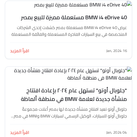
BMW مستعملة مميزة للبيع بمصر
عرض BMW i4 eDrive 40 مستعملة بمصر كشفت إحدي الشركات
ة في بيع السيارات الفاخرة المستعملة والفائقة المستعملة
اقرأ المزيد
"جلوبال أوتو" تستهل عام ٢٠٢٤ بإعادة افتتاح
 لعلامة BMW في منطقة ألماظة
وتو تعيد افتتاح منشأة جديدة لها بمصر أعلنت مجموعةُ
 للسيارات، الوكيل الرسمي لسيارات BMW وMINI في مصر...
اقرأ المزيد