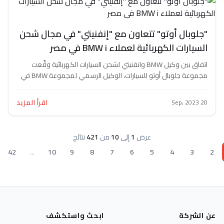
ل أوتو" تتعاون مع "إنفنيتي" في مجال شحن
الكهربائية لعملاء BMW i في مصر
اتفاق بين وكيل BMW وانفنيتي لشحن السيارات الكهربائية وقَّعت
مجموعة جلوبال أوتو للسيارات، الوكيل الرسمي لمجموعة BMW في
اقرأ المزيد
عرض
1
إلى
10
من
421
نتائج
43
42
...
10
9
8
7
6
5
4
ة
ابحث واستكشف