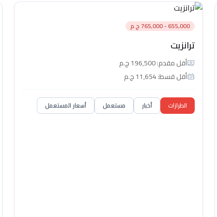
655,000 - 765,000 ج.م
ترانزيت
أقل مقدم: 196,500 ج.م
أقل قسط: 11,654 ج.م
الطرازات
أخبار
مستعمل
أسعار المستعمل