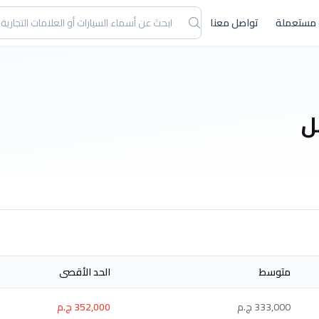
 مستعملة
تواصل معنا
ل
متوسط
الحد الأقصى
333,000 ج.م
352,000 ج.م