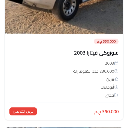
350,000 ج.م
سوزوكى فيتارا 2003
2003
230,000 عدد الكيلومترات
بنزين
أتوماتيك‎
فضي
350,000 ج.م
عرض التفاصيل