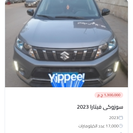
1,300,000 ج.م
سوزوكى فيتارا 2023
2023
17,000 عدد الكيلومترات