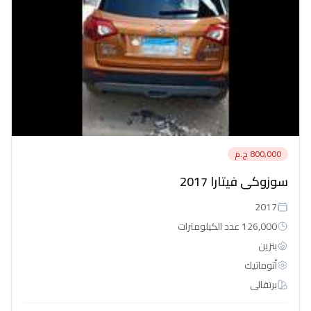
800,000 ج.م
سوزوكى فيتارا 2017
2017
126,000 عدد الكيلومترات
بنزين
أتوماتيك‎
برتقالى