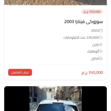
350,000 ج.م
سوزوكى فيتارا 2003
2003
230,000 عدد الكيلومترات
بنزين
أتوماتيك‎
فضي
350,000 ج.م
عرض التفاصيل