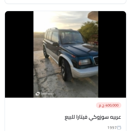
400,000 ج.م
عربيه سوزوكي فيتارا للبيع
1997