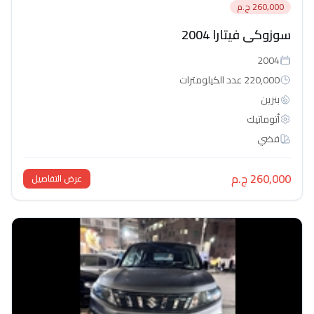
260,000 ج.م
سوزوكى فيتارا 2004
2004
220,000 عدد الكيلومترات
بنزين
أتوماتيك‎
فضي
260,000 ج.م
عرض التفاصيل