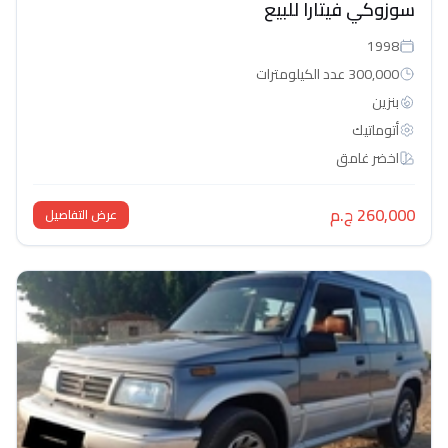
سوزوكي فيتارا للبيع
1998
300,000 عدد الكيلومترات
بنزين
أتوماتيك‎
اخضر غامق
260,000 ج.م
عرض التفاصيل