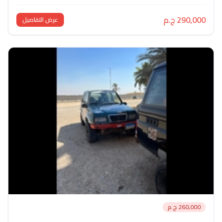
290,000 ج.م
عرض التفاصيل
260,000 ج.م