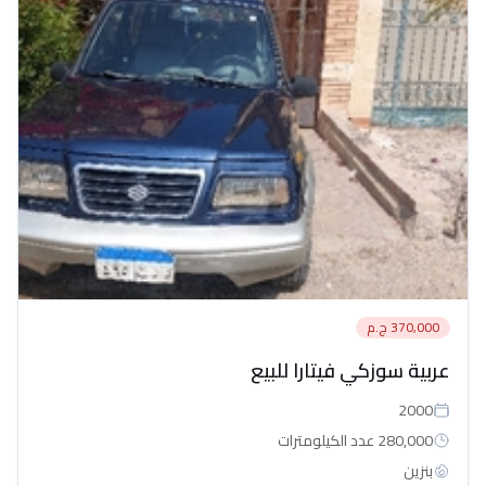
370,000 ج.م
عربية سوزكي فيتارا للبيع
2000
280,000 عدد الكيلومترات
بنزين