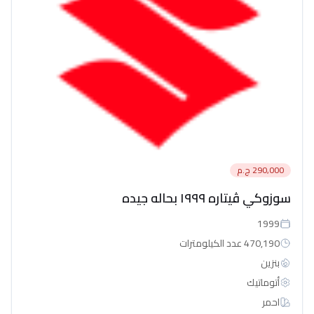
290,000 ج.م
سوزوكي ڤيتاره ١٩٩٩ بحاله جيده
1999
470,190 عدد الكيلومترات
بنزين
أتوماتيك‎
احمر