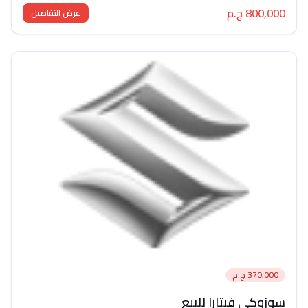
800,000 ج.م
عرض التفاصيل
370,000 ج.م
سوزوكي فيتارا للبيع