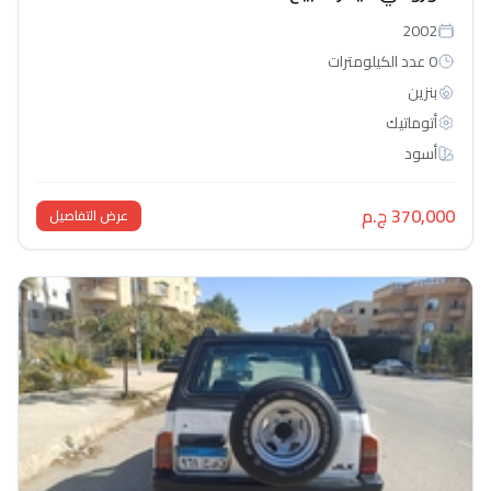
2002
0 عدد الكيلومترات
بنزين
أتوماتيك‎
أسود
370,000 ج.م
عرض التفاصيل