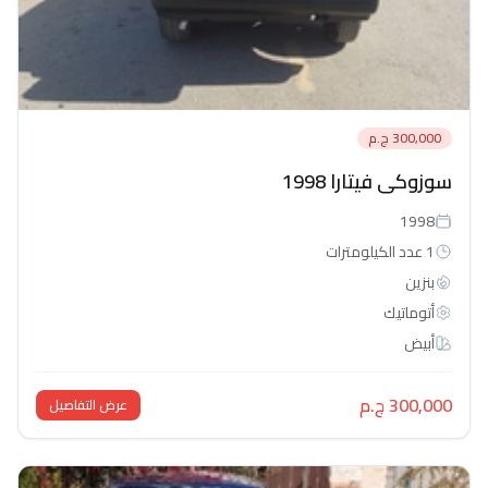
300,000 ج.م
سوزوكى فيتارا 1998
1998
1 عدد الكيلومترات
بنزين
أتوماتيك‎
أبيض
300,000 ج.م
عرض التفاصيل