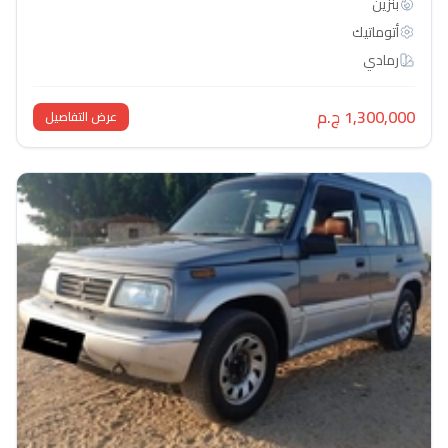
بنزين
أتوماتيك‎
رمادي
1,300,000 ج.م
عرض التفاصيل