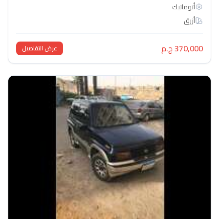
أتوماتيك‎
أزرق
370,000 ج.م
عرض التفاصيل