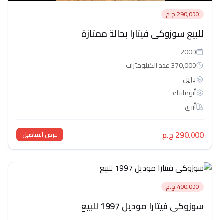
290,000 ج.م
للبيع سوزوكى فيتارا بحالة ممتازة
2000
370,000 عدد الكيلومترات
بنزين
أتوماتيك‎
أزرق
290,000 ج.م
عرض التفاصيل
400,000 ج.م
سوزوكى فيتارا موديل 1997 للبيع