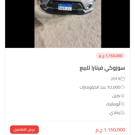
1,150,000 ج.م
سوزوكي فيتارا للبيع
2019
92,000 عدد الكيلومترات
بنزين
أتوماتيك‎
رمادي
1,150,000 ج.م
عرض التفاصيل