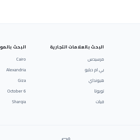
البحث بالعلامات التجارية
البحث بالمو
مرسيدس
Cairo
بي ام دبليو
Alexandria
هيونداي
Giza
تويوتا
6 October
فيات
Sharqia